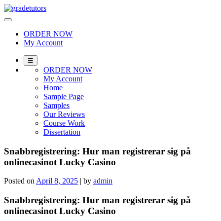
Skip
to
content
ORDER NOW
My Account
☰
ORDER NOW
My Account
Home
Sample Page
Samples
Our Reviews
Course Work
Dissertation
Snabbregistrering: Hur man registrerar sig på
onlinecasinot Lucky Casino
Posted on
April 8, 2025
|
by
admin
Snabbregistrering: Hur man registrerar sig på
onlinecasinot Lucky Casino