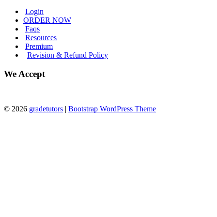
Login
ORDER NOW
Faqs
Resources
Premium
Revision & Refund Policy
We Accept
© 2026
gradetutors
|
Bootstrap WordPress Theme