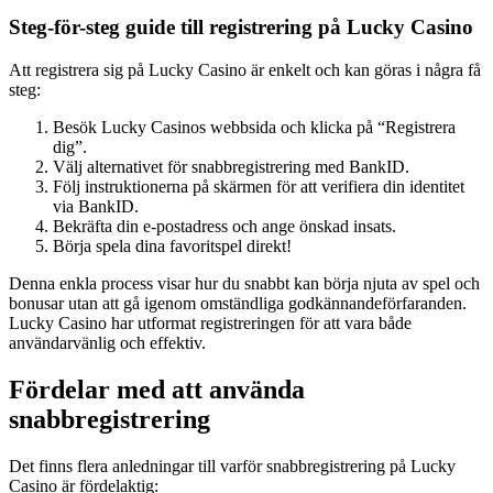
Steg-för-steg guide till registrering på Lucky Casino
Att registrera sig på Lucky Casino är enkelt och kan göras i några få
steg:
Besök Lucky Casinos webbsida och klicka på “Registrera
dig”.
Välj alternativet för snabbregistrering med BankID.
Följ instruktionerna på skärmen för att verifiera din identitet
via BankID.
Bekräfta din e-postadress och ange önskad insats.
Börja spela dina favoritspel direkt!
Denna enkla process visar hur du snabbt kan börja njuta av spel och
bonusar utan att gå igenom omständliga godkännandeförfaranden.
Lucky Casino har utformat registreringen för att vara både
användarvänlig och effektiv.
Fördelar med att använda
snabbregistrering
Det finns flera anledningar till varför snabbregistrering på Lucky
Casino är fördelaktig: