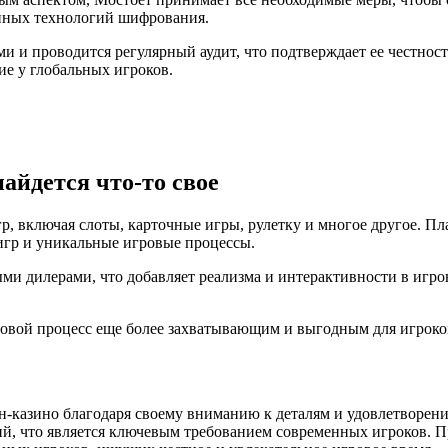
менных технологий шифрования.
 и проводится регулярный аудит, что подтверждает ее честност
е у глобальных игроков.
айдется что-то свое
р, включая слоты, карточные игры, рулетку и многое другое. П
 игр и уникальные игровые процессы.
ыми дилерами, что добавляет реализма и интерактивности в игро
гровой процесс еще более захватывающим и выгодным для игроко
н-казино благодаря своему вниманию к деталям и удовлетворени
й, что является ключевым требованием современных игроков. П