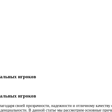
бальных игроков
бальных игроков
агодаря своей прозрачности, надежности и отличному качеству 
фиденциальности. В данной статье мы рассмотрим основные при