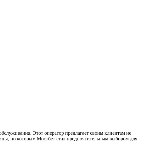
обслуживания. Этот оператор предлагает своим клиентам не
чины, по которым Мостбет стал предпочтительным выбором для