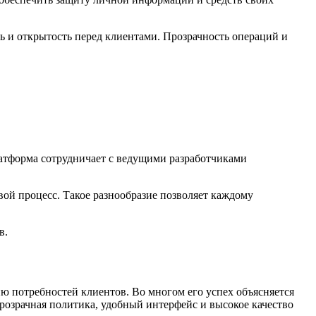
ь и открытость перед клиентами. Прозрачность операций и
латформа сотрудничает с ведущими разработчиками
вой процесс. Такое разнообразие позволяет каждому
в.
ю потребностей клиентов. Во многом его успех объясняется
розрачная политика, удобный интерфейс и высокое качество