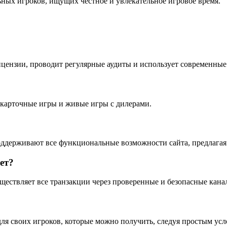
ных игроков, ищущих честное и увлекательное игровое время.
ицензии, проводит регулярные аудиты и использует современны
 карточные игры и живые игры с дилерами.
ддерживают все функциональные возможности сайта, предлагая 
ет?
ествляет все транзакции через проверенные и безопасные кана
ля своих игроков, которые можно получить, следуя простым усл