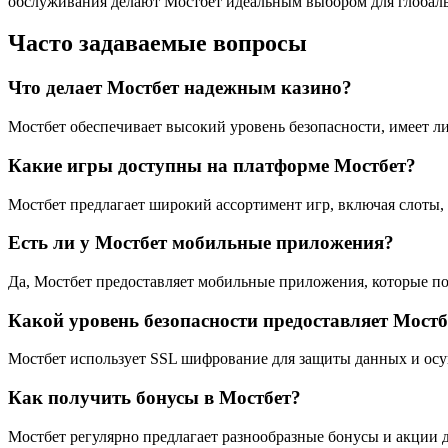
обслуживания делают Мостбет идеальным выбором для глобаль
Часто задаваемые вопросы
Что делает Мостбет надежным казино?
Мостбет обеспечивает высокий уровень безопасности, имеет л
Какие игры доступны на платформе Мостбет?
Мостбет предлагает широкий ассортимент игр, включая слоты,
Есть ли у Мостбет мобильные приложения?
Да, Мостбет предоставляет мобильные приложения, которые по
Какой уровень безопасности предоставляет Мостб
Мостбет использует SSL шифрование для защиты данных и осущ
Как получить бонусы в Мостбет?
Мостбет регулярно предлагает разнообразные бонусы и акции д