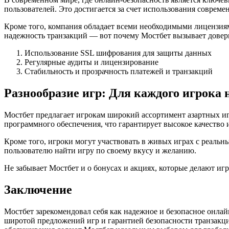
пользователей. Это достигается за счет использования совре
Кроме того, компания обладает всеми необходимыми лицензиями
надежность транзакций — вот почему Мостбет вызывает довери
Использование SSL шифрования для защиты данных
Регулярные аудиты и лицензирование
Стабильность и прозрачность платежей и транзакций
Разнообразие игр: Для каждого игрока н
Мостбет предлагает игрокам широкий ассортимент азартных иг
программного обеспечения, что гарантирует высокое качество
Кроме того, игроки могут участвовать в живых играх с реальн
пользователю найти игру по своему вкусу и желанию.
Не забывает Мостбет и о бонусах и акциях, которые делают и
Заключение
Мостбет зарекомендовал себя как надежное и безопасное онлай
широтой предложений игр и гарантией безопасности транзакци