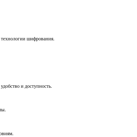
е технологии шифрования.
удобство и доступность.
лы.
овиям.