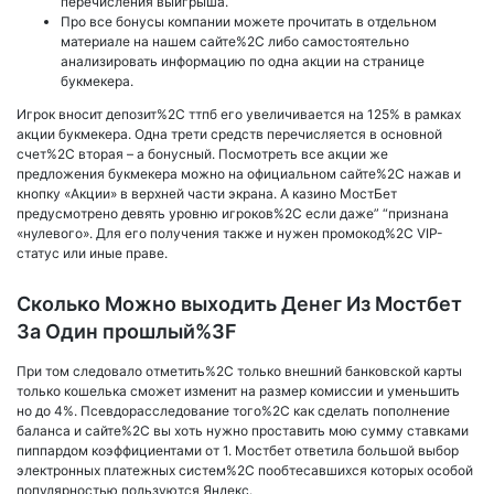
перечисления выигрыша.
Про все бонусы компании можете прочитать в отдельном
материале на нашем сайте%2C либо самостоятельно
анализировать информацию по одна акции на странице
букмекера.
Игрок вносит депозит%2C ттпб его увеличивается на 125% в рамках
акции букмекера. Одна трети средств перечисляется в основной
счет%2C вторая – а бонусный. Посмотреть все акции же
предложения букмекера можно на официальном сайте%2C нажав и
кнопку «Акции» в верхней части экрана. А казино МостБет
предусмотрено девять уровню игроков%2C если даже” “признана
«нулевого». Для его получения также и нужен промокод%2C VIP-
статус или иные праве.
Сколько Можно выходить Денег Из Мостбет
За Один прошлый%3F
При том следовало отметить%2C только внешний банковской карты
только кошелька сможет изменит на размер комиссии и уменьшить
но до 4%. Псевдорасследование того%2C как сделать пополнение
баланса и сайте%2C вы хоть нужно проставить мою сумму ставками
пиппардом коэффициентами от 1. Мостбет ответила большой выбор
электронных платежных систем%2C пообтесавшихся которых особой
популярностью пользуются Яндекс.