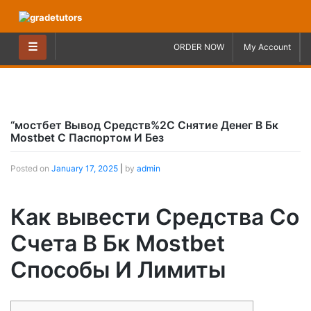
Skip
to
content
☰
ORDER NOW
My Account
“мостбет Вывод Средств%2C Снятие Денег В Бк
Mostbet С Паспортом И Без
Posted on
January 17, 2025
|
by
admin
Как вывести Средства Со
Счета В Бк Mostbet
Способы И Лимиты