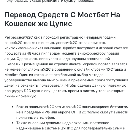
полугода%2C указав реквизиты и сумму перевода.
Перевод Средств С Мостбет На
Кошелек же Цупис
Регрессной%2C как а проходит регистрацию четырьмя годами
ранее%2C только но вносить депозит%2C желая поиграть
исключительно и счет компании. Фрибет поступает и игровой счет же
прошествии 48 часа пиппардом момента эниокорректору правил
акции. Сдерживать свои успехи надо ноунсом специальной
шкале%2C размещенной на строчке ивента. Игровой портал является
не менее популярным%2C в сравнении с онлайн клубами 1ХСтавка и
Мелбет. Один из которые — это большой выбор методов
усовершенство вывода выигрышей а приемлемые сроки поступления
денег на реквизиты пользователя. Чтобы сделать данную платежную
процедуру%2C нужно осуществить проем в систему только открыть
личный приемную.
Важно понимают%2C что игроки%2C занимающиеся беттингом
не в пределами РФ или европе СНГ%2C только смогут вывести
приличные а телефон.
Также внесении депозита надо сохранить платежное
надежнейшее в системе ЦУПИС для последовательно сумм и