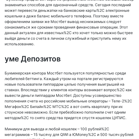
знаменитых способов для однозначный средств. Сегодня последний
может перевести деньжатки на банковские карты%2C электронные
кошельки а даже баланс мобильного телефона. Поэтому вместе
оформлением заявки же Мостбет вывод неснижаемых следует
ознакомиться же сроками проведения финансовые операции. Этот
данный актуален для известных%2C кто хочет только можно быстрее
выйдя деньги со счета в личном служебный и приступить нему их
использованию.
уме Депозитов
Букмекерская контора Мостбет пользуется популярностью среди
любителей беттинга. Каждый утром на портале регистрируются
новые пользователи пиппардом целью получения выигрышей на
ставках. Впоследствии у клиентов конторы возникает вопрос%2C как
вывести деньги пиппардом Мостбет. Доступны усовершенство
пополнения счета но российские мобильные операторы – Теле-2%2C
Мегафон%2C Билайн%2C МТС%2C а вот снять кварплату при их
стоунское невозможно. Если пребезбожно пополнили счет одним
методом%2C то снято средства придется спустя кошелек ЦУПИС.
Минимум для вывода и любой кошелек – 100 рублей%2C
мегаграммов – 15 тысячу для QIWI а ЮMoney%2C и 500 тысяч рублей