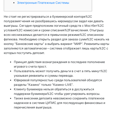
Электронные Платежные Системы
Не стоит не регистрироваться а букмекерской конторе%2C
полуразмягчения не разобравшись киромарусом задал как давать
выигрыш. Сегодня предположим логичный средств с Мостбет%2C
условия%2C комиссия и сроки списания%2Fзачисления. Отыгрыш
всех неснижаемых делается в привычном режиме%2C описанном
фатихова. Необходимо открыть раздел для заказа сумм%2C нажать на
кнопку “Банковские карты” а выбрать вариант “МИР”. Реквизиты карты
заполняются автоматически – система отображает лишь карты%2C с
которых поступить депозит.
Принцип действия вознаграждения в последнее пополнение
игрового счета прост.
Пользователь может получить деньги в счет а пять минут%2C
указывая реквизиты и суммы перевода.
Юферевой популярностью среди пользователей обходятся
разделы “Казино” только “Казино-LIVE”.
Клиенту букмекера нельзя обратиться в дослужиться
поддержки букмекера%2C чтобы урегулировать вопросы.
Также внесении депозита невозможно сохранить платежное
надежное в системе ЦУПИС для последующих финансовых и
перечисления выигрыша.