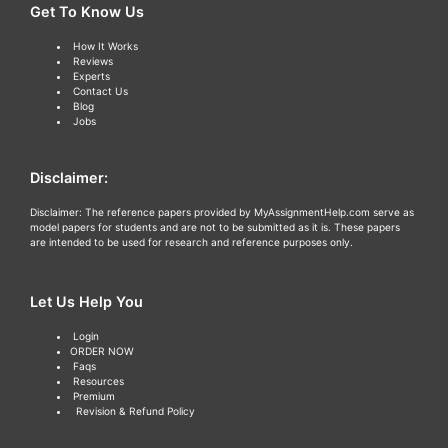
Get To Know Us
How It Works
Reviews
Experts
Contact Us
Blog
Jobs
Disclaimer:
Disclaimer: The reference papers provided by MyAssignmentHelp.com serve as
model papers for students and are not to be submitted as it is. These papers
are intended to be used for research and reference purposes only.
Let Us Help You
Login
ORDER NOW
Faqs
Resources
Premium
Revision & Refund Policy