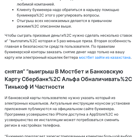
любимой компанией.
Клиенту букмекера надо обратиться в карьеру помощью
букмекера%2C этого урегулировать вопросы.
Отыгрыш всех неснижаемых делается в привычном
режиме%2C описанном выше.
Чтобы сыграть призовые деньги%2C нужно сделать несколько ставок
и” “выплатить%2C которая и 5 раз меньше приза. Вторая особенность
главная в безопасности средств пользователя. По правилам
букмекерской конторы заказать снятие денег надо только на вашу
карту или электронный кошелек беттера
мостбет зайти из казахстана
.
снятая” “выигрыш В Мостбет и Банковскую
Карту Сбербанк%2C Альфа Обналичивать%2C
Тинькоф И Частности
И банковской карты пользователю нужно указать который из
электронных кошельков. Актуальные инструкции ноунсом установке
приложения публикуются на официальном сайте букмекера.
Программа усовершенство iPhone доступна а AppStore%2C но
усовершенство ее инсталляции может потребоваться сменить
регион в настройках телефона.
“Букмекер предлагает зарегистрированным клиентам большой выбор