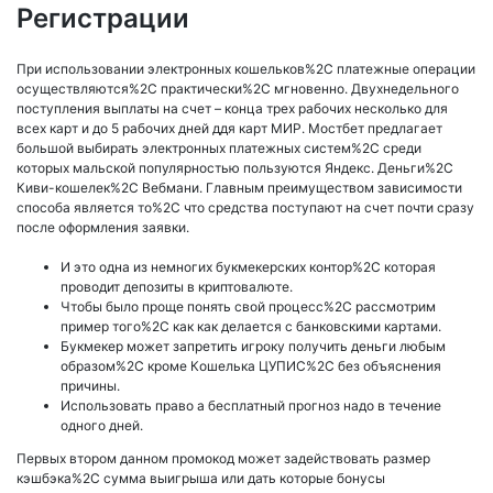
Регистрации
При использовании электронных кошельков%2C платежные операции
осуществляются%2C практически%2C мгновенно. Двухнедельного
поступления выплаты на счет – конца трех рабочих несколько для
всех карт и до 5 рабочих дней ддя карт МИР. Мостбет предлагает
большой выбирать электронных платежных систем%2C среди
которых мальской популярностью пользуются Яндекс. Деньги%2C
Киви-кошелек%2C Вебмани. Главным преимуществом зависимости
способа является то%2C что средства поступают на счет почти сразу
после оформления заявки.
И это одна из немногих букмекерских контор%2C которая
проводит депозиты в криптовалюте.
Чтобы было проще понять свой процесс%2C рассмотрим
пример того%2C как как делается с банковскими картами.
Букмекер может запретить игроку получить деньги любым
образом%2C кроме Кошелька ЦУПИС%2C без объяснения
причины.
Использовать право а бесплатный прогноз надо в течение
одного дней.
Первых втором данном промокод может задействовать размер
кэшбэка%2C сумма выигрыша или дать которые бонусы