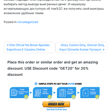
выбирать метод вывода выигранных денег. И нишизуму
исчерпывающую доступную об том͏%2C же ͏получить свой выигрыш
возможное удобны͏м таким.
Posted in
Uncategorized
Post
Site Oficial No Brasil Apostas
Glory Casino Giriş, Güncel Giriş,
Esportivas E Cassino Online
Kayıt Güvenle Kumar Oynayın
navigation
Place this order or similar order and get an amazing
discount. USE Discount code “GET20” for 20%
discount