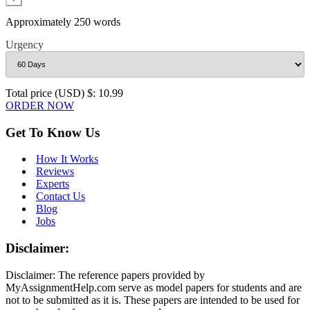
Approximately 250 words
Urgency
Total price (USD) $: 10.99
ORDER NOW
Get To Know Us
How It Works
Reviews
Experts
Contact Us
Blog
Jobs
Disclaimer:
Disclaimer: The reference papers provided by
MyAssignmentHelp.com serve as model papers for students and are
not to be submitted as it is. These papers are intended to be used for