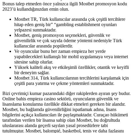
Bonus talep etmeden önce yalnızca ilgili Mostbet promosyon kodu
2023’ü kullandığınızdan emin olun.
Mostbet TR, Türk kullanıcılar arasında çok çeşitli tercihlere
hitap eden geniş bir” “gambling establishment oyunları
yelpazesi sunmaktadır.
Mostbet, geniş promosyon seçenekleri, güvenlik ve
güvenilirlik ve çok sayıda ödeme yöntemi nedeniyle Türk
kullanıcılar arasında popülerdir.
Ve oyuncular bunu her zaman empieza her yerde
yapabilecekleri kullanışlı bir mobil uygulamaya veya internet
sitesine sahip olurlar.
Yüksek kaliteli akış ve etkileşimli özellikler, otantik ve keyifli
bir deneyim sağlar.
Mostbet 314, Türk kullanıcılarının tercihlerini karşılamak için
çeşitli para yatırma ve çekme yöntemleri sunmaktadır.
Bizi çevrimiçi kumar pazarındaki diğer rakiplerden ayıran şey budur.
Online bahis empieza casino sektörü, oyuncuların güvenlik ve
lisanslama konularına özellikle dikkat etmeleri gereken bir alandır.
Mostbet, bu bağlamda güvenilirliğini ispatlamak adına, lisans
bilgilerini açıkça kullanıcıları ile paylaşmaktadır. Curaçao hükümeti
tarafından verilen bir lisansa sahip olan Mostbet, bu doğrultuda
uluslararası alanda geçerli sayılan yasal prosedürlere tabi
tutulmuştur. Mostbet, balompié, ​​basketbol, ​​tenis ve daha fazlasını