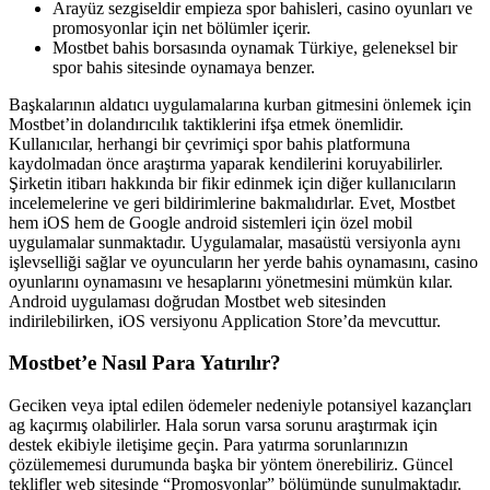
Arayüz sezgiseldir empieza spor bahisleri, casino oyunları ve
promosyonlar için net bölümler içerir.
Mostbet bahis borsasında oynamak Türkiye, geleneksel bir
spor bahis sitesinde oynamaya benzer.
Başkalarının aldatıcı uygulamalarına kurban gitmesini önlemek için
Mostbet’in dolandırıcılık taktiklerini ifşa etmek önemlidir.
Kullanıcılar, herhangi bir çevrimiçi spor bahis platformuna
kaydolmadan önce araştırma yaparak kendilerini koruyabilirler.
Şirketin itibarı hakkında bir fikir edinmek için diğer kullanıcıların
incelemelerine ve geri bildirimlerine bakmalıdırlar. Evet, Mostbet
hem iOS hem de Google android sistemleri için özel mobil
uygulamalar sunmaktadır. Uygulamalar, masaüstü versiyonla aynı
işlevselliği sağlar ve oyuncuların her yerde bahis oynamasını, casino
oyunlarını oynamasını ve hesaplarını yönetmesini mümkün kılar.
Android uygulaması doğrudan Mostbet web sitesinden
indirilebilirken, iOS versiyonu Application Store’da mevcuttur.
Mostbet’e Nasıl Para Yatırılır?
Geciken veya iptal edilen ödemeler nedeniyle potansiyel kazançları
ag kaçırmış olabilirler. Hala sorun varsa sorunu araştırmak için
destek ekibiyle iletişime geçin. Para yatırma sorunlarınızın
çözülememesi durumunda başka bir yöntem önerebiliriz. Güncel
teklifler web sitesinde “Promosyonlar” bölümünde sunulmaktadır.