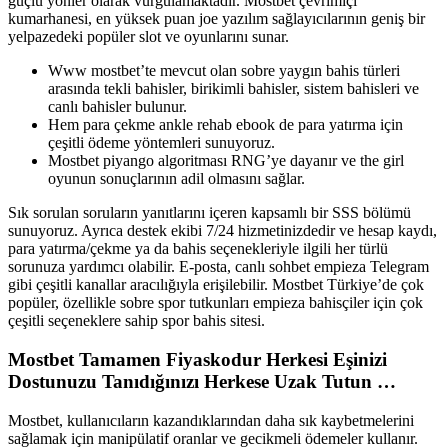
güçlü yönler olarak vurgulamaktadır. Mostbet çevrimiçi
kumarhanesi, en yüksek puan joe yazılım sağlayıcılarının geniş bir
yelpazedeki popüler slot ve oyunlarını sunar.
Www mostbet’te mevcut olan sobre yaygın bahis türleri
arasında tekli bahisler, birikimli bahisler, sistem bahisleri ve
canlı bahisler bulunur.
Hem para çekme ankle rehab ebook de para yatırma için
çeşitli ödeme yöntemleri sunuyoruz.
Mostbet piyango algoritması RNG’ye dayanır ve the girl
oyunun sonuçlarının adil olmasını sağlar.
Sık sorulan soruların yanıtlarını içeren kapsamlı bir SSS bölümü
sunuyoruz. Ayrıca destek ekibi 7/24 hizmetinizdedir ve hesap kaydı,
para yatırma/çekme ya da bahis seçenekleriyle ilgili her türlü
sorunuza yardımcı olabilir. E-posta, canlı sohbet empieza Telegram
gibi çeşitli kanallar aracılığıyla erişilebilir. Mostbet Türkiye’de çok
popüler, özellikle sobre spor tutkunları empieza bahisçiler için çok
çeşitli seçeneklere sahip spor bahis sitesi.
Mostbet Tamamen Fiyaskodur Herkesi Eşinizi
Dostunuzu Tanıdığınızı Herkese Uzak Tutun …
Mostbet, kullanıcıların kazandıklarından daha sık kaybetmelerini
sağlamak için manipülatif oranlar ve gecikmeli ödemeler kullanır.