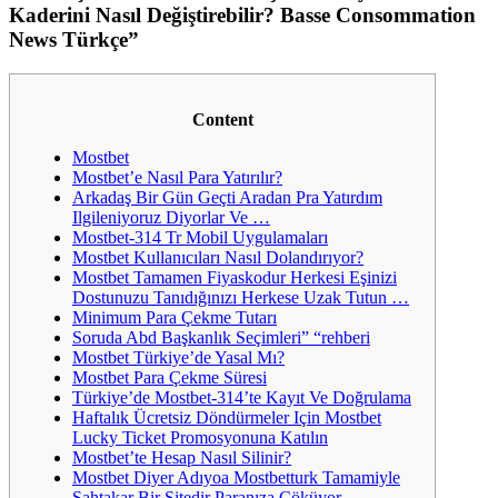
Kaderini Nasıl Değiştirebilir? Basse Consommation
News Türkçe”
Content
Mostbet
Mostbet’e Nasıl Para Yatırılır?
Arkadaş Bir Gün Geçti Aradan Pra Yatırdım
Ilgileniyoruz Diyorlar Ve …
Mostbet-314 Tr Mobil Uygulamaları
Mostbet Kullanıcıları Nasıl Dolandırıyor?
Mostbet Tamamen Fiyaskodur Herkesi Eşinizi
Dostunuzu Tanıdığınızı Herkese Uzak Tutun …
Minimum Para Çekme Tutarı
Soruda Abd Başkanlık Seçimleri” “rehberi
Mostbet Türkiye’de Yasal Mı?
Mostbet Para Çekme Süresi
Türkiye’de Mostbet-314’te Kayıt Ve Doğrulama
Haftalık Ücretsiz Döndürmeler Için Mostbet
Lucky Ticket Promosyonuna Katılın
Mostbet’te Hesap Nasıl Silinir?
Mostbet Diyer Adıyoa Mostbetturk Tamamiyle
Sahtakar Bir Sitedir Paranıza Çöküyor …