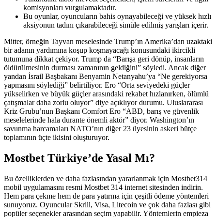
komisyonları vurgulamaktadır.
Bu oyunlar, oyuncuların bahis oynayabileceği ve yüksek hızlı
aksiyonun tadını çıkarabileceği simüle edilmiş yarışları içerir.
Mitter, örneğin Tayvan meselesinde Trump’ın Amerika’dan uzaktaki
bir adanın yardımına koşup koşmayacağı konusundaki ikircikli
tutumuna dikkat çekiyor. Trump da “Barışa geri dönüp, insanların
öldürülmesinin durması zamanının geldiğini” söyledi. Ancak diğer
yandan İsrail Başbakanı Benyamin Netanyahu’ya “Ne gerekiyorsa
yapmasını söylediği” belirtiliyor. Ero “Orta seviyedeki güçler
yükselirken ve büyük güçler arasındaki rekabet hızlanırken, ölümlü
çatışmalar daha zorlu oluyor” diye açıklıyor durumu. Uluslararası
Kriz Grubu’nun Başkanı Comfort Ero “ABD, barış ve güvenlik
meselelerinde hala durante önemli aktör” diyor. Washington’ın
savunma harcamaları NATO’nın diğer 23 üyesinin askeri bütçe
toplamının üçte ikisini oluşturuyor.
Mostbet Türkiye’de Yasal Mı?
Bu özelliklerden ve daha fazlasından yararlanmak için Mostbet314
mobil uygulamasını resmi Mostbet 314 internet sitesinden indirin.
Hem para çekme hem de para yatırma için çeşitli ödeme yöntemleri
sunuyoruz. Oyuncular Skrill, Visa, Litecoin ve çok daha fazlası gibi
popüler seçenekler arasından seçim yapabilir. Yöntemlerin empieza