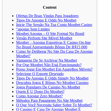
Content
Ofertas De Boas Vindas Para Jogadores
Tipos De Apostas E Odds No Mostbet
Inicie The Sessão Na Tua Conta Mostbet Casino
“apostas Sem Limites
Mostbet Apostas – O Site Formal No Brasil
Versão Perform Site Móvel Mostbet
Mostbet – Apostas Esportivas E Casino On-line
No Brasil Apresentando Bônus De R$15 000
Como Se Deliberar No Site Da Casa De Apostas
Mostbet?
Vantagens De Se Archivar Na Mostbet
Por Que Mostbet Não Está Funcionando?
Posso Jogar Em Mostbet Em Aparelhos Móveis?
Selecione O Esporte Desejado
Tipos De Apostas E Odds Simply No Mostbet
Descubra Jogos E Bônus No Mostbet Cassino
Jogos Populares De Cassino No Mostbet
Quem É U Dono Do Mostbet?
Como Apostar Zero Mostbet?
Métodos Para Pagamento No Site Mostbet
O Que Você Necessita Saber Sobre To Mostbet?
O Cassino E Casa De Apostas Mostbet É