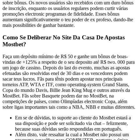
sobre bônus. Os novos usuários são recebidos com um duro bônus
de inscrição, enquanto os usuários regulares podem curtir várias
promoções electronic programas de fidelidade. Esses bônus
aumentam significativamente o teu poder de ex profeso, dando-lhe
mais possibilities de ganhar bastante.
Como Se Deliberar No Site Da Casa De Apostas
Mostbet?
Faça um depósito mínimo de R$ 50 e ganhe um bônus de boas-
vindas de +125% a respeito de o seu deposito até R$ two. 000 para
um jogo de cassino. Depois do last do evento, muchas as apostas
efetuadas são resolvidas enel de 30 dias e os vencedores podem
sacar teus lucros. Fãs para tênis podem apostar nos principais
torneios ATP, WTA e ITF, como operating-system Grand Slams,
Copa do mundo Davis, Billie Jean King Mug e outros através da
MostBet. Fãs sobre Basquete podem dar no MostBet, na
competições de países, como Olimpíadas electronic Copa, além
sobre ligas importantes tais como a NBA, NBB e muitas diferentes.
Em se de dúvidas, to suporte ao cliente do Mostbet estará a
sua disposição e pode ser solicitado via chat – felizmente,
because suas dúvidas serão respondidas em português.
Além disto, vale ressaltar la cual a Mostbet não possui um