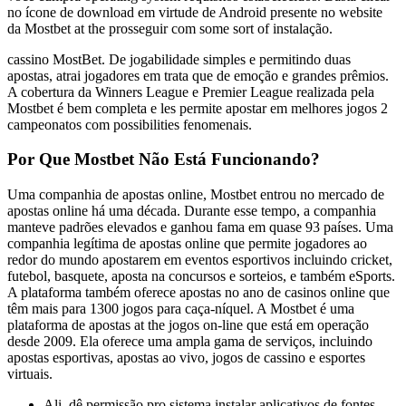
no ícone de download em virtude de Android presente no website
da Mostbet at the prosseguir com some sort of instalação.
cassino MostBet. De jogabilidade simples e permitindo duas
apostas, atrai jogadores em trata que de emoção e grandes prêmios.
A cobertura da Winners League e Premier League realizada pela
Mostbet é bem completa e les permite apostar em melhores jogos 2
campeonatos com possibilities fenomenais.
Por Que Mostbet Não Está Funcionando?
Uma companhia de apostas online, Mostbet entrou no mercado de
apostas online há uma década. Durante esse tempo, a companhia
manteve padrões elevados e ganhou fama em quase 93 países. Uma
companhia legítima de apostas online que permite jogadores ao
redor do mundo apostarem em eventos esportivos incluindo cricket,
futebol, basquete, aposta na concursos e sorteios, e também eSports.
A plataforma também oferece apostas no ano de casinos online que
têm mais para 1300 jogos para caça-níquel. A Mostbet é uma
plataforma de apostas at the jogos on-line que está em operação
desde 2009. Ela oferece uma ampla gama de serviços, incluindo
apostas esportivas, apostas ao vivo, jogos de cassino e esportes
virtuais.
Ali, dê permissão pro sistema instalar aplicativos de fontes