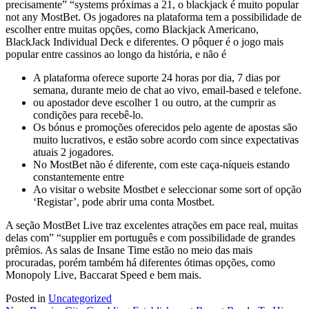
precisamente” “systems próximas a 21, o blackjack é muito popular
not any MostBet. Os jogadores na plataforma tem a possibilidade de
escolher entre muitas opções, como Blackjack Americano,
BlackJack Individual Deck e diferentes. O pôquer é o jogo mais
popular entre cassinos ao longo da história, e não é
A plataforma oferece suporte 24 horas por dia, 7 dias por
semana, durante meio de chat ao vivo, email-based e telefone.
ou apostador deve escolher 1 ou outro, at the cumprir as
condições para recebê-lo.
Os bónus e promoções oferecidos pelo agente de apostas são
muito lucrativos, e estão sobre acordo com since expectativas
atuais 2 jogadores.
No MostBet não é diferente, com este caça-níqueis estando
constantemente entre
Ao visitar o website Mostbet e seleccionar some sort of opção
‘Registar’, pode abrir uma conta Mostbet.
A seção MostBet Live traz excelentes atrações em pace real, muitas
delas com” “supplier em português e com possibilidade de grandes
prêmios. As salas de Insane Time estão no meio das mais
procuradas, porém também há diferentes ótimas opções, como
Monopoly Live, Baccarat Speed e bem mais.
Posted in
Uncategorized