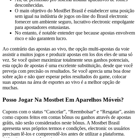
desconhecidas.
O main objetivo do MostBet Brasil é estabelecer uma posição
sem igual na indústria de jogos on-line do Brasil electronic
fornecer um ambiente seguro, lucrativo electronic empolgante
para apostadores entusiastas.
No entanto, é notable entender que because apostas envolvem
risco e não garantem lucro.
Ao contrário das apostas ao vivo, the opção multi-apostas da voie
assistir a muitos jogos e produzir apostas em los dos eles de uma só
vez. Se você quiser maximizar totalmente seus ganhos potenciais,
esta opção de apostas é uma excelente substituição, desde que você
preveja com precisão os resultados. Se você aprecia uma boa dose
sobre ação e não quer esperar pelos resultados do game, colocar
suas apostas na área de esportes ao vivo é a melhor opção de
muchas.
Posso Jogar Na Mostbet Em Aparelhos Móveis?
Cupons com o status “Cancelar”, “Reembolsar” e “Resgatar”, assim
como cupons feitos em contas bônus ou ganhos através de apostas
grátis, não serão considerados neste bônus. A Mostbet Brasil
apresenta seus próprios termos e condições, electronic os usuários
precisam lê-los e compreendê-los antes de utilizar a plataforma.