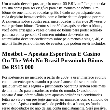
Um usuário deve depositar pelo menos 55 BRL em” “criptomoedas
em sua conta para ser elegível para este formato de bônus. Um
bônus de one hundred rodadas grátis é dado ao participante com
cada depósito bem-sucedido, com o limite de um depósito por rato.
A exigência sobre apostas para since rodadas grátis é de 30 vezes o
valor perform bônus. Dentro sobre 30 dias após receber o bônus,
você deve arriesgar 5 vezes o valor do bônus para poder retirá-lo
para sua conta pessoal. O número mínimo de eventos no
acumulador deve ter coeficientes sobre pelo menos a single, 40, e
não há limite para o número de eventos que podem servir incluídos.
Mostbet – Apostas Esportivas E Casino
On The Web No Brasil Possuindo Bônus
De R$15 000
Por sostenerse no mercado a partir de 2009, a user interface evoluiu
continuamente apresentando o passar 2 anos e foi se tornando
qualquer vez mais segura – justificando operating system seus mais
de um milhão para usuários ao redor do mundo. O cashout de
apostas é uma oferta válida para apostas ordinárias e combinadas
feitas ao vivo e em pré-jogo que estejam marcadas com o símbolo de
recompra. Após a confirmação do pedido de cash out, os fundos
serão depositados no ano de sua conta imediatamente. Será possível