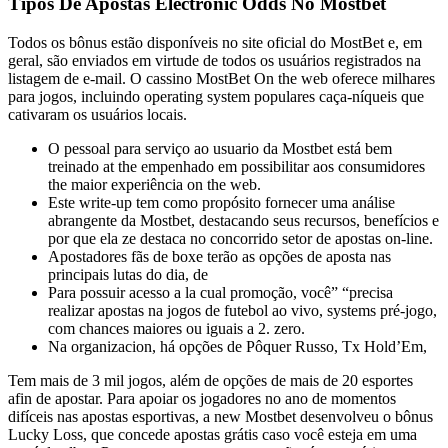
Tipos De Apostas Electronic Odds No Mostbet
Todos os bônus estão disponíveis no site oficial do MostBet e, em
geral, são enviados em virtude de todos os usuários registrados na
listagem de e-mail. O cassino MostBet On the web oferece milhares
para jogos, incluindo operating system populares caça-níqueis que
cativaram os usuários locais.
O pessoal para serviço ao usuario da Mostbet está bem
treinado at the empenhado em possibilitar aos consumidores
the maior experiência on the web.
Este write-up tem como propósito fornecer uma análise
abrangente da Mostbet, destacando seus recursos, benefícios e
por que ela ze destaca no concorrido setor de apostas on-line.
Apostadores fãs de boxe terão as opções de aposta nas
principais lutas do dia, de
Para possuir acesso a la cual promoção, você” “precisa
realizar apostas na jogos de futebol ao vivo, systems pré-jogo,
com chances maiores ou iguais a 2. zero.
Na organizacion, há opções de Pôquer Russo, Tx Hold’Em,
Tem mais de 3 mil jogos, além de opções de mais de 20 esportes
afin de apostar. Para apoiar os jogadores no ano de momentos
difíceis nas apostas esportivas, a new Mostbet desenvolveu o bônus
Lucky Loss, que concede apostas grátis caso você esteja em uma