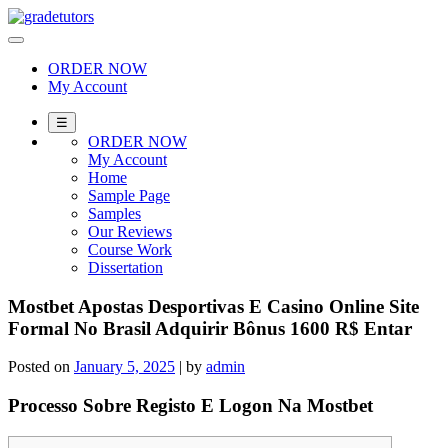
Skip
to
content
ORDER NOW
My Account
☰
ORDER NOW
My Account
Home
Sample Page
Samples
Our Reviews
Course Work
Dissertation
Mostbet Apostas Desportivas E Casino Online Site
Formal No Brasil Adquirir Bônus 1600 R$ Entar
Posted on
January 5, 2025
|
by
admin
Processo Sobre Registo E Logon Na Mostbet