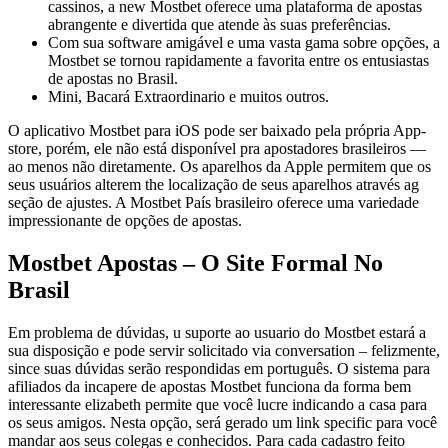
cassinos, a new Mostbet oferece uma plataforma de apostas
abrangente e divertida que atende às suas preferências.
Com sua software amigável e uma vasta gama sobre opções, a
Mostbet se tornou rapidamente a favorita entre os entusiastas
de apostas no Brasil.
Mini, Bacará Extraordinario e muitos outros.
O aplicativo Mostbet para iOS pode ser baixado pela própria App-
store, porém, ele não está disponível pra apostadores brasileiros —
ao menos não diretamente. Os aparelhos da Apple permitem que os
seus usuários alterem the localização de seus aparelhos através ag
seção de ajustes. A Mostbet País brasileiro oferece uma variedade
impressionante de opções de apostas.
Mostbet Apostas – O Site Formal No
Brasil
Em problema de dúvidas, u suporte ao usuario do Mostbet estará a
sua disposição e pode servir solicitado via conversation – felizmente,
since suas dúvidas serão respondidas em português. O sistema para
afiliados da incapere de apostas Mostbet funciona da forma bem
interessante elizabeth permite que você lucre indicando a casa para
os seus amigos. Nesta opção, será gerado um link specific para você
mandar aos seus colegas e conhecidos. Para cada cadastro feito