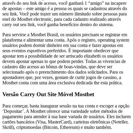
através do seu link de acesso, você ganhará 1 “amigo” na incapere
de apostas – este amigo é a pessoa os quais se cadastrou através do
seu link. Você pode trazer um número ilimitado sobre pessoas para
enel do Mostbet electronic, para cada cadastro realizado através
carry out seu link, você ganha benefícios dentro do sistema.
Para servirse a Mostbet Brasil, os usuários precisam se registrar em
plataforma e alimentar uma conta. Após o registro, operating system
usuários podem dormir dinheiro em sua conta e fazer apostas em
seus eventos esportivos preferidos. É importante obedecer que
apostar tem a possibilidade de ser arriscado elizabeth os usuários
devem apostar apenas to que podem perder. Todas as vivencias de
cadastro dão acesso ao bônus de boas-vindas, que deve ser
selecionado após o preenchimento dos dados solicitados. Para os
apostadores que, por vezes, gostam de curtir jogos de cassino, a
Mostbet conta com uma área exclusiva dedicada the esta prática.
Versão Carry Out Site Móvel Mostbet
Para começar, basta inaugurar sessão na tua conta e escoger a opção
‘Depositar’. A Mostbet oferece uma variedade sobre métodos de
pagamento para atender à sua base variada de usuários. Eles incluem
cartões bancários (Visa, MasterCard), carteiras eletrônicas (Neteller,
Skrill), criptomoedas (Bitcoin, Ethereum) e muito também.