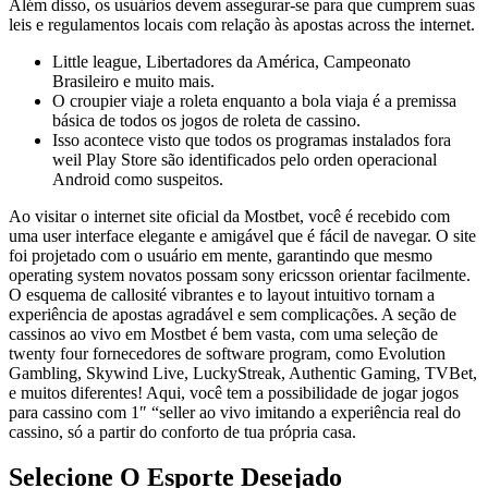
Além disso, os usuários devem assegurar-se para que cumprem suas
leis e regulamentos locais com relação às apostas across the internet.
Little league, Libertadores da América, Campeonato
Brasileiro e muito mais.
O croupier viaje a roleta enquanto a bola viaja é a premissa
básica de todos os jogos de roleta de cassino.
Isso acontece visto que todos os programas instalados fora
weil Play Store são identificados pelo orden operacional
Android como suspeitos.
Ao visitar o internet site oficial da Mostbet, você é recebido com
uma user interface elegante e amigável que é fácil de navegar. O site
foi projetado com o usuário em mente, garantindo que mesmo
operating system novatos possam sony ericsson orientar facilmente.
O esquema de callosité vibrantes e to layout intuitivo tornam a
experiência de apostas agradável e sem complicações. A seção de
cassinos ao vivo em Mostbet é bem vasta, com uma seleção de
twenty four fornecedores de software program, como Evolution
Gambling, Skywind Live, LuckyStreak, Authentic Gaming, TVBet,
e muitos diferentes! Aqui, você tem a possibilidade de jogar jogos
para cassino com 1″ “seller ao vivo imitando a experiência real do
cassino, só a partir do conforto de tua própria casa.
Selecione O Esporte Desejado