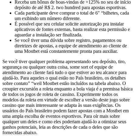
Receba um bônus de boas-vindas de +125% no seu de início
depósito de até R$ 2. two hundred para apostas esportivas.
Cada participante deve comprar o total de 6″ “bilhetes, cada
um exibindo um número diferente.
É possível que seu celular solicite autorização pra instalar
aplicativos de fontes externas, basta realizar esta permissão e
aguardar a instalação ser finalizada.
Se você tiver uma dúvida sobre registro, pagamentos ou
diretrizes de apostas, a equipe de atendimento ao cliente de
uma Mostbet está constantemente pronta para auxiliar.
Se você tiver qualquer problema apresentando seu depósito, tiro,
segurança ou qualquer outra coisa, some sort of equipe de
atendimento ao cliente fará tudo o que estiver ao teu alcance para
ajudá-lo. Para aqueles o qual estão no País brasileiro, os detalhes
sobre contato” “weil Mostbet estão incluídos na tabela abaixo. O
croupier excursión a roleta enquanto a bola viaja é a premissa básica
de todos os jogos de roleta de cassino. Experimente todos os
modelos da roleta em virtude de escolher a versão deste jogo sobre
cassino que mais interessante se adapta às suas exigências. Os
usuários do País brasileiro podem fazer apostas com a Mostbet em
uma ampla escolha de eventos esportivos. Para oír mais sobre
qualquer um deles e como eles poderiam ajudá-lo a otimizar seus
ganhos potenciais, leia as descrições de cada o deles que são
fornecidas abaixo.