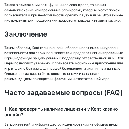
Также в приложении есть функции самоконтроля, такие как
самоисключение или временные блокировки, которые могут помочь
пользователям при необходимости сделать паузу в игре. Это важные
инструменты для поддержания здорового подхода к играм в казино.
Заключение
Таким образом, Kent казино онлайн обеспечивает высокий уровень
безопасности для своих пользователей, предлагая лицензированные
игры, надежную защиту данных и поддержку ответственной игры. Эти
меры позволяют уверенно использовать мобильные приложения для
игр в казино без риска для вашей безопасности или личных данных.
Однако всегда важно быть внимательными и следовать
рекомендациям по защите информации и ответственной игре.
Часто задаваемые вопросы (FAQ)
1. Как проверить наличие лицензии у Kent казино
онлайн?
Вы можете найти информацию о лицензировании на официальном