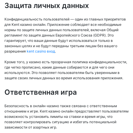
Защита личных данных
Конфиденциальность пользователей — один из главных приоритетов
для Kent казино онлайн. Приложение соблюдает все необходимые
нормы по защите личных данных пользователей, включая Общий
регламент по защите данных Европейского Союза (GDPR). Это
гарантирует, что ваши данные будут использоваться только в
законных целях и не будут переданы третьим лицам без вашего
разрешения
kent casino вход
.
Кроме того, у казино есть прозрачная политика конфиденциальности,
где четко прописано, какие данные собираются и для чего они
используются. Это позволяет пользователям быть уверенными в
защите своих личных данных во время использования приложения.
Ответственная игра
Безопасность в онлайн-казино также связана с ответственным
отношением к игре. Kent казино онлайн предоставляет пользователям
возможность установить лимиты на ставки и время игры, что
позволяет контролировать ситуацию и избегать потенциальной
зависимости от азартных игр.