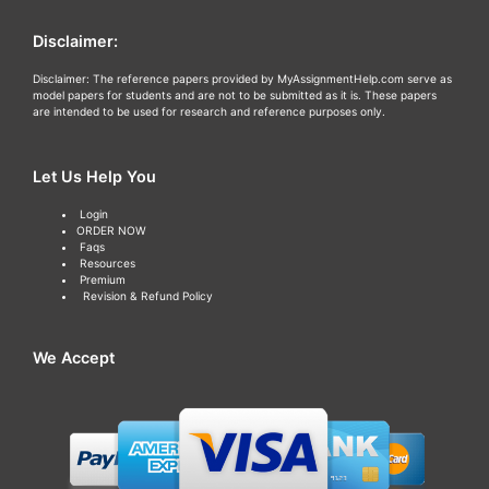
Disclaimer:
Disclaimer: The reference papers provided by MyAssignmentHelp.com serve as
model papers for students and are not to be submitted as it is. These papers
are intended to be used for research and reference purposes only.
Let Us Help You
Login
ORDER NOW
Faqs
Resources
Premium
Revision & Refund Policy
We Accept