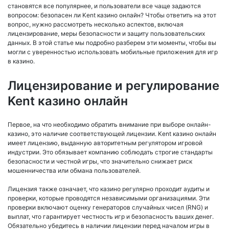
становятся все популярнее, и пользователи все чаще задаются
вопросом: безопасен ли Kent казино онлайн? Чтобы ответить на этот
вопрос, нужно рассмотреть несколько аспектов, включая
лицензирование, меры безопасности и защиту пользовательских
данных. В этой статье мы подробно разберем эти моменты, чтобы вы
могли с уверенностью использовать мобильные приложения для игр
в казино.
Лицензирование и регулирование
Kent казино онлайн
Первое, на что необходимо обратить внимание при выборе онлайн-
казино, это наличие соответствующей лицензии. Kent казино онлайн
имеет лицензию, выданную авторитетным регулятором игровой
индустрии. Это обязывает компанию соблюдать строгие стандарты
безопасности и честной игры, что значительно снижает риск
мошенничества или обмана пользователей.
Лицензия также означает, что казино регулярно проходит аудиты и
проверки, которые проводятся независимыми организациями. Эти
проверки включают оценку генераторов случайных чисел (RNG) и
выплат, что гарантирует честность игр и безопасность ваших денег.
Обязательно убедитесь в наличии лицензии перед началом игры в