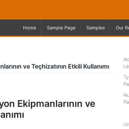
Home
Sample Page
Samples
Our R
Ac
arının ve Teçhizatının Etkili Kullanımı
Le
Ty
Pa
Nu
syon Ekipmanlarının ve
Pa
lanımı
Ur