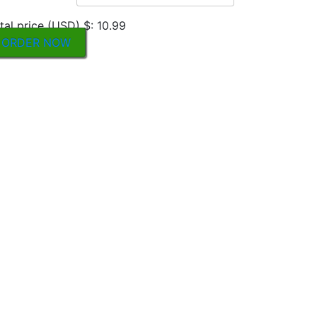
tal price (USD) $: 10.99
ORDER NOW