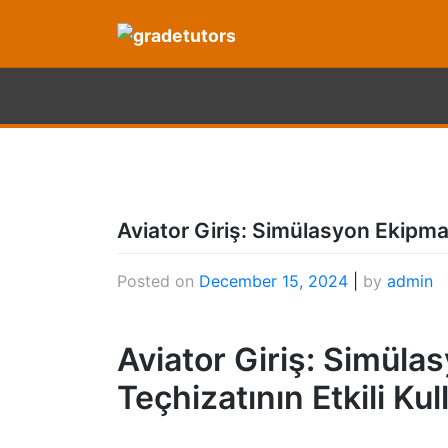
Skip
to
content
Aviator Giriş: Simülasyon Ekipmanl
Posted on
December 15, 2024
|
by
admin
Aviator Giriş: Simüla
Teçhizatının Etkili Kul