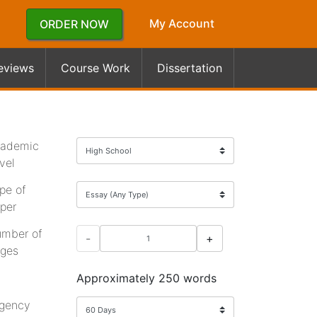
My Account
ORDER NOW
eviews
Course Work
Dissertation
ademic
vel
pe of
per
mber of
-
+
ges
Approximately 250 words
gency