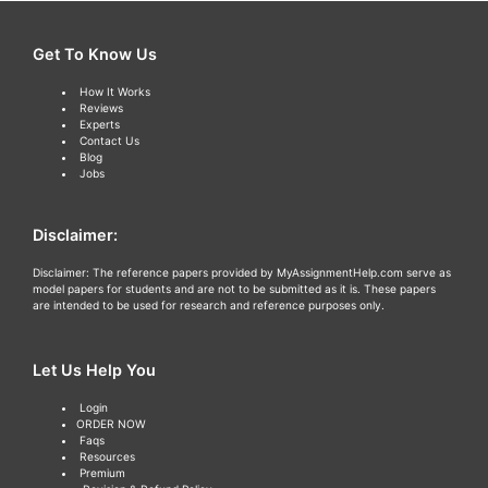
Get To Know Us
How It Works
Reviews
Experts
Contact Us
Blog
Jobs
Disclaimer:
Disclaimer: The reference papers provided by MyAssignmentHelp.com serve as
model papers for students and are not to be submitted as it is. These papers
are intended to be used for research and reference purposes only.
Let Us Help You
Login
ORDER NOW
Faqs
Resources
Premium