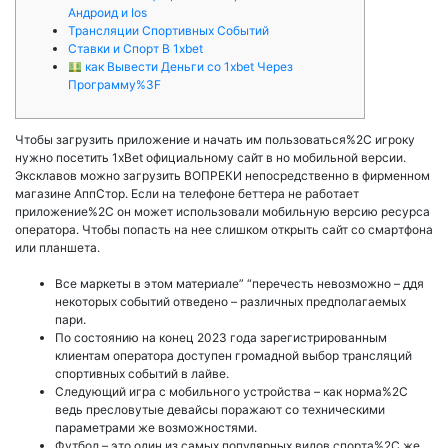
Андроид и Ios
Трансляции Спортивных Событий
Ставки и Спорт В 1xbet
как Вывести Деньги со 1xbet Через
Программу%3F
Чтобы загрузить приложение и начать им пользоваться%2C игроку
нужно посетить 1xBet официальному сайт в но мобильной версии.
Эксклавов можно загрузить ВОПРЕКИ непосредственно в фирменном
магазине АппСтор. Если на телефоне беттера не работает
приложение%2C он может использовали мобильную версию ресурса
оператора. Чтобы попасть на нее слишком открыть сайт со смартфона
или планшета.
Все маркеты в этом материале” “перечесть невозможно – ддя
некоторых событий отведено – различных предполагаемых
пари.
По состоянию на конец 2023 года зарегистрированным
клиентам оператора доступен громадной выбор трансляций
спортивных событий в лайве.
Следующий игра с мобильного устройства – как норма%2C
ведь пресловутые девайсы поражают со техническими
параметрами же возможностями.
Футбол – это один из самых популярных видов спорта%2C же