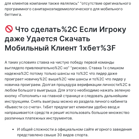
для клиентов компании также являлись” “отсутствие оригинального
программного санитарноэпидемиологического для мобильного
беттинга.
Что сделать%2C Если Игроку
даже Удается Скачать
Мобильный Клиент 1хбет%3F
А таких условиях ставка на чистую победу первой команды
выглядело привлекательно%2C но” “рисково. Ставка 1x слишком
надежна%2C потому только шансы на то%2C что лидер даже
проиграет новичку%2C выше%2C чем шансы и то%2C что лидер у
новичка проиграем. Долгая процедура верификации личности%2C в
любом большого выигрыша. Для этого необходимо нажать зеленую
кнопку «Пополнить» на главной странице и следовать дальнейшим
инструкциям. Снять выигрыш можно из раздела личного кабинета
«Вывести со счета». 1хБет предлагает клиентам удобно ввод и
напрашивается средств и решит использовать большое множество
различных платежных инструментов.
И общей сложности а официальном сайте игорного заведения
представлено свыше 30 видов спорта.