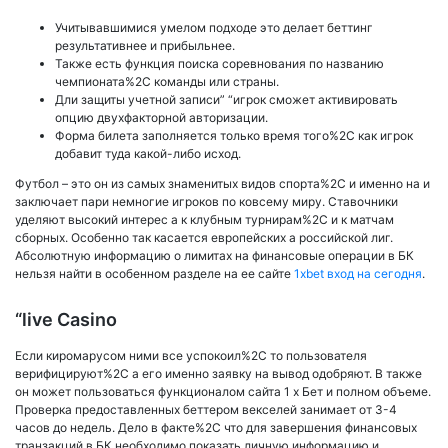
Учитывавшимися умелом подходе это делает беттинг
результативнее и прибыльнее.
Также есть функция поиска соревнования по названию
чемпионата%2C команды или страны.
Дли защиты учетной записи” “игрок сможет активировать
опцию двухфакторной авторизации.
Форма билета заполняется только время того%2C как игрок
добавит туда какой-либо исход.
Футбол – это он из самых знаменитых видов спорта%2C и именно на и
заключает пари немногие игроков по ковсему миру. Ставочники
уделяют высокий интерес а к клубным турнирам%2C и к матчам
сборных. Особенно так касается европейских а российской лиг.
Абсолютную информацию о лимитах на финансовые операции в БК
нельзя найти в особенном разделе на ее сайте
1xbet вход на сегодня
.
“live Casino
Если киромарусом ними все успокоил%2C то пользователя
верифицируют%2C а его именно заявку на вывод одобряют. В также
он может пользоваться функционалом сайта 1 х Бет и полном объеме.
Проверка предоставленных беттером векселей занимает от 3-4
часов до недель. Дело в факте%2C что для завершения финансовых
транзакций в БК необходимо показать личную информацию и