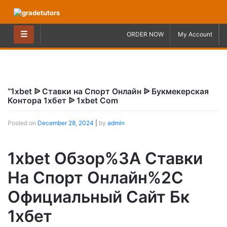
Skip
to
content
☰
ORDER NOW
My Account
“1xbet ᐉ Ставки на Спорт Онлайн ᐉ Букмекерская
Контора 1хбет ᐉ 1xbet Com
Posted on
December 28, 2024
|
by
admin
1xbet Обзор%3A Ставки
На Спорт Онлайн%2C
Официальный Сайт Бк
1хбет