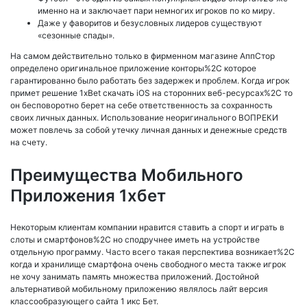
именно на и заключает пари немногих игроков по ко миру.
Даже у фаворитов и безусловных лидеров существуют
«сезонные спады».
На самом действительно только в фирменном магазине АппСтор
определено оригинальное приложение конторы%2C которое
гарантированно было работать без задержек и проблем. Когда игрок
примет решение 1xBet скачать iOS на сторонних веб-ресурсах%2C то
он бесповоротно берет на себе ответственность за сохранность
своих личных данных. Использование неоригинального ВОПРЕКИ
может повлечь за собой утечку личная данных и денежные средств
на счету.
Преимущества Мобильного
Приложения 1хбет
Некоторым клиентам компании нравится ставить а спорт и играть в
слоты и смартфонов%2C но сподручнее иметь на устройстве
отдельную программу. Часто всего такая перспектива возникает%2C
когда и хранилище смартфона очень свободного места также игрок
не хочу занимать память множества приложений. Достойной
альтернативой мобильному приложению являлось лайт версия
классообразующего сайта 1 икс Бет.