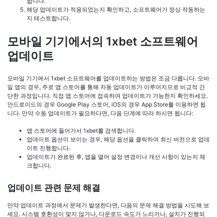
합니다.
해당 업데이트가 적용되었는지 확인하고, 소프트웨어가 정상 작동하는
지 테스트합니다.
모바일 기기에서의 1xbet 소프트웨어
업데이트
모바일 기기에서 1xbet 소프트웨어를 업데이트하는 방법은 조금 다릅니다. 모바
일 앱의 경우, 주로 앱 스토어를 통해 자동 업데이트가 이루어지므로 비교적 간
단한 과정입니다. 직접 앱 스토어에 접속하여 업데이트가 가능한지 확인하세요.
안드로이드의 경우 Google Play 스토어, iOS의 경우 App Store를 이용하면 됩
니다. 만약 수동 업데이트가 필요하다면, 다음 단계에 따라 하시면 됩니다:
앱 스토어에 들어가서 1xbet를 검색합니다.
업데이트 옵션이 보이는 경우, 해당 옵션을 클릭하여 최신 버전으로 업데
이트 진행합니다.
업데이트가 완료된 후, 앱을 열어 설정 변경이나 개선 사항이 있는지 체
크합니다.
업데이트 관련 문제 해결
만약 업데이트 과정에서 문제가 발생한다면, 다음의 문제 해결 방법을 시도해 보
세요. 시스템 호환성이 맞지 않거나, 다운로드 속도가 느리거나, 설치가 진행되