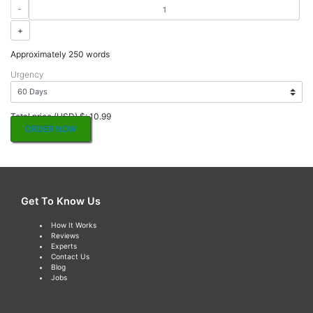
-
+
Approximately 250 words
Urgency
Total price (USD) $: 10.99
ORDER NOW
Get To Know Us
How It Works
Reviews
Experts
Contact Us
Blog
Jobs