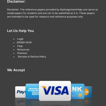
Disclaimer:
Disclaimer: The reference papers provided by MyAssignmentHelp.com serve as
model papers for students and are not to be submitted as it is. These papers
are intended to be used for research and reference purposes only.
Let Us Help You
Login
ORDER NOW
Faqs
Resources
Premium
Revision & Refund Policy
We Accept