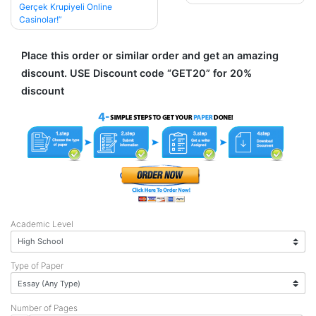
Gerçek Krupiyeli Online
navigation
Casinolar!”
Place this order or similar order and get an amazing
discount. USE Discount code “GET20” for 20%
discount
Academic Level
Type of Paper
Number of Pages