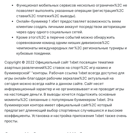
Функционал мобильных сервисов несколько ограничен%2C не
позволяет выполнять указанные операции (регистрация%2C
ставки%2C платежи%2C выводы).
Онлайн-букмекер 1 хбет предоставляет возможность веем
клиентам создать личными аккаунт посредством авторизации
через одну одного социальных сетей.
Кроме этого%2C в перечне событий можно обнаружить
соревновании команд одним низших дивизионов%2C
чемпионаты международных лиг%2C региональные турниры и
кубковые поединки.
Copyright © 2022 Официальный сайт 1xbet посвящен тематике
азартных развлечений%2C ставок на спорт%2C игр казино и
букмекерской” “конторы. Рабочая ссылка 1xbet всегда доступно для
игры онлайн благодаря рабочим зеркалам%2C актуальный на
сегодня можно всегда найти а данном сайте. Сайт несет
информационный характер и не организовывает и не проводит игры
на настоящие деньги. В выводы хочется подытожить основные
моменты%2C связанные с популярным букмекером 1xbet. Эта
букмекерская контора имеет официальный сайт%2C который
предлагает длиннющий выбор спортивных случившихся и высокие
коэффициенты. Установка и настройка приложения 1xbet также очень
просты.