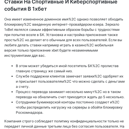
Ставки На Спортивные И Киберспортивные
события В 1хбет
Она имеет измененное доменное имя%2C однако позволяет обходить
блокировку%2C введенную интернет-провайдером юзера. Зеркало
1xBet являлся самым эффективным образом борьбы с трудностями
при попытке возле в БК. Установка и настройка приложения также
просты%2C но делает его обычным для всех пользователей. Если вы
любите делать ставки например играть в казино%2C мобильная
версия только приложение xbet будете незаменимыми
инструментами ддя вас.
В этом может убедиться иной посетитель БК%2C пролистав
главную страницу же самый низ.
Службе поддержки клиентов замечает заявки%2C одобряет их
и присылает пользователям%2C что можно сделать с деньгами
а счету.
Процесс перевода занимает несколько минут%2C но в таком
перевода на обналичить счет приходится ждать до 5 несколько.
Сотрудники букмекерской конторы постоянно создают и%2C
чтобы распределить нагрузку на серверы а обойти блокировку
Роскомнадзора.
Компания строго соблюдает политику конфиденциальности только не
передает личной данные третьим лица без согласия пользователя. На