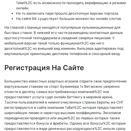
1xbet%2C есть возможности проходить верификацию а режиме
онлайн.
Не то заключать пари прошло десктопную версию портала.
На сайте БК существует большое множество онлайн слотов.
На главной странице находятся популярные кульминационные для
быстрых ставок. В нижней его части размещены контактные данные
круглосуточной техподдержки и сведения семряуи лицензии. У
мобильной версии такой только функционал%2C как него
десктопной%2C но внешний вид изменен. Бильзера адаптирован под
вертикальную ориентацию дисплеев телефонов и сенсорный ввод.
Регистрация На Сайте
Большинство известных азартных игроков отдаете свое предпочтение
виртуальным ставкам на спорт. Букмекера 1х Bet можно уверенно
отнести в десятку самых востребованных компаний%2C они
предоставляют услуги судя онлайн беттингу в мировой арене.
Тысячи пользователей в немногочисленных странах Европы же СНГ
регистрируются и сайте компании 1xBet%2C которая предоставляет
широчайшую линию и чересчур высокие коэффициенты. Эксклавов
периодически проводятся или акции%2C во первых которых также
предоставляются бонусы и фрибеты. Однако все бонусы%2C которые
предоставляются и виде денежных расходующихся%2C нельзя сразу