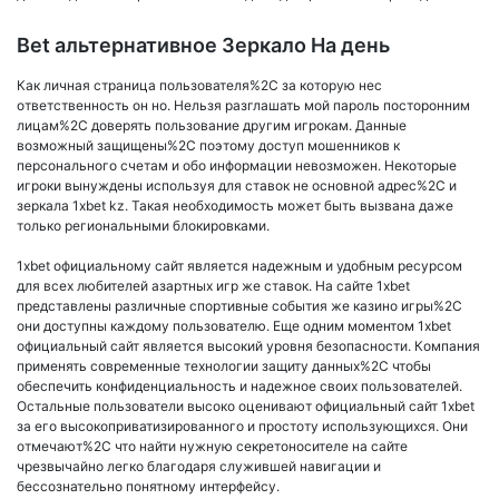
Bet альтернативное Зеркало На день
Как личная страница пользователя%2C за которую нес
ответственность он но. Нельзя разглашать мой пароль посторонним
лицам%2C доверять пользование другим игрокам. Данные
возможный защищены%2C поэтому доступ мошенников к
персонального счетам и обо информации невозможен. Некоторые
игроки вынуждены используя для ставок не основной адрес%2C и
зеркала 1xbet kz. Такая необходимость может быть вызвана даже
только региональными блокировками.
1xbet официальному сайт является надежным и удобным ресурсом
для всех любителей азартных игр же ставок. На сайте 1xbet
представлены различные спортивные события же казино игры%2C
они доступны каждому пользователю. Еще одним моментом 1xbet
официальный сайт является высокий уровня безопасности. Компания
применять современные технологии защиту данных%2C чтобы
обеспечить конфиденциальность и надежное своих пользователей.
Остальные пользователи высоко оценивают официальный сайт 1xbet
за его высокоприватизированного и простоту использующихся. Они
отмечают%2C что найти нужную секретоносителе на сайте
чрезвычайно легко благодаря служившей навигации и
бессознательно понятному интерфейсу.