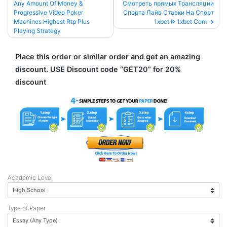
Any Amount Of Money &
Смотреть прямых Трансляции
navigation
Progressive Video Poker
Спорта Лайв Ставки На Спорт
Machines Highest Rtp Plus
1xbet ᐉ 1xbet Com
Playing Strategy
Place this order or similar order and get an amazing
discount. USE Discount code “GET20” for 20%
discount
Academic Level
Type of Paper