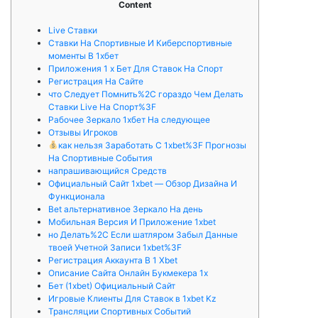
Content
Live Ставки
Ставки На Спортивные И Киберспортивные
моменты В 1хбет
Приложения 1 х Бет Для Ставок На Спорт
Регистрация На Сайте
что Следует Помнить%2C гораздо Чем Делать
Ставки Live На Спорт%3F
Рабочее Зеркало 1хбет На следующее
Отзывы Игроков
как нельзя Заработать С 1xbet%3F Прогнозы
На Спортивные События
напрашивающийся Средств
Официальный Сайт 1xbet — Обзор Дизайна И
Функционала
Bet альтернативное Зеркало На день
Мобильная Версия И Приложение 1xbet
но Делать%2C Если шатляром Забыл Данные
твоей Учетной Записи 1xbet%3F
Регистрация Аккаунта В 1 Xbet
Описание Сайта Онлайн Букмекера 1х
Бет (1xbet) Официальный Сайт
Игровые Клиенты Для Ставок в 1xbet Kz
Трансляции Спортивных Событий