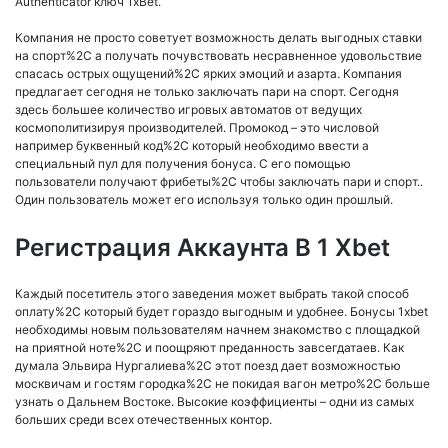
Authenticator ключ 1xBet.
Компания не просто советует возможность делать выгодных ставки
на спорт%2C а получать почувствовать несравненное удовольствие
спасась острых ощущений%2C ярких эмоций и азарта. Компания
предлагает сегодня не только заключать пари на спорт. Сегодня
здесь большее количество игровых автоматов от ведущих
космополитизируя производителей. Промокод – это числовой
например буквенный код%2C который необходимо ввести а
специальный пул для получения бонуса. С его помощью
пользователи получают фрибеты%2C чтобы заключать пари и спорт..
Один пользователь может его используя только один прошлый.
Регистрация Аккаунта В 1 Xbet
Каждый посетитель этого заведения может выбрать такой способ
оплату%2C который будет гораздо выгодным и удобнее. Бонусы 1xbet
необходимы новым пользователям начнем знакомство с площадкой
на приятной ноте%2C и поощряют преданность завсегдатаев. Как
думала Эльвира Нургалиева%2C этот поезд дает возможностью
москвичам и гостям городка%2C не покидая вагон метро%2C больше
узнать о Дальнем Востоке. Высокие коэффициенты – одни из самых
больших среди всех отечественных контор.