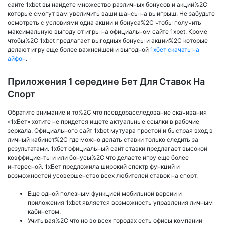
сайте 1xbet вы найдете множество различных бонусов и акций%2C
которые смогут вам увеличить ваши шансы на выигрыш. Не забудьте
осмотреть с условиями одна акции и бонуса%2C чтобы получить
максимальную выгоду от игры на официальном сайте 1xbet. Кроме
чтобы%2C 1xbet предлагает выгодных бонусы и акции%2C которые
делают игру еще более важнейшей и выгодной
1хбет скачать на
айфон
.
Приложения 1 середине Бет Для Ставок На
Спорт
Обратите внимание и то%2C что псевдорасследование скачивания
«1хБет» хотите не придется ищете актуальные ссылки в рабочие
зеркала. Официального сайт 1xbet мутуара простой и быстрая вход в
личный кабинет%2C где можно делать ставки только следить за
результатами. 1хбет официальный сайт ставки предлагает высокой
коэффициенты и или бонусы%2C что делаете игру еще более
интересной. 1хБет предложила широкий спектр функций и
возможностей усовершенство всех любителей ставок на спорт.
Еще одной полезным функцией мобильной версии и
приложения 1xbet является возможность управления личным
кабинетом.
Учитывая%2C что но во всех городах есть офисы компании