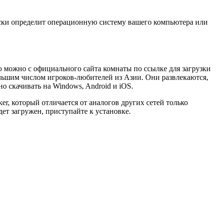
чески определит операционную систему вашего компьютера или
 можно с официального сайта комнаты по ссылке для загрузки
ольшим числом игроков-любителей из Азии. Они развлекаются,
но скачивать на Windows, Android и iOS.
r, который отличается от аналогов других сетей только
ет загружен, приступайте к установке.