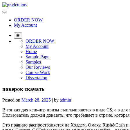
Skip
to
content
ORDER NOW
My Account
☰
ORDER NOW
My Account
Home
Sample Page
Samples
Our Reviews
Course Work
Dissertation
покерок скачать
Posted on
March 28, 2025
|
by
admin
В гонках для кеш-игр призы выплачиваются в виде C$, а в для
Пользователь должен доказать, что пребывает в стране, котора
Это правило распространяется на Холдем, Омаху, Rush&Cash и A