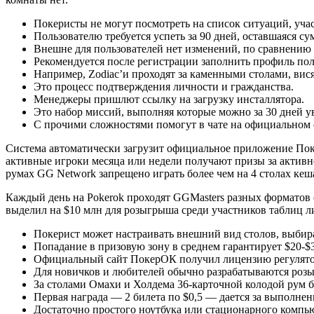
Покеристы не могут посмотреть на список ситуаций, учас
Пользователю требуется успеть за 90 дней, оставшаяся су
Внешне для пользователей нет изменений, по сравнению 
Рекомендуется после регистрации заполнить профиль пол
Например, Zodiac’и проходят за каменными столами, вис
Это процесс подтверждения личности и гражданства.
Менеджеры пришлют ссылку на загрузку инсталлятора.
Это набор миссий, выполняя которые можно за 30 дней у
С прочими сложностями помогут в чате на официальном 
Система автоматически загрузит официальное приложение Пок
активные игроки месяца или недели получают призы за активн
румах GG Network запрещено играть более чем на 4 столах ке
Каждый день на Pokerok проходят GGMasters разных форматов с
выделил на $10 млн для розыгрыша среди участников таблиц ли
Покерист может настраивать внешний вид столов, выбирая
Попадание в призовую зону в среднем гарантирует $20-$
Официальный сайт ПокерОК получил лицензию регулято
Для новичков и любителей обычно разрабатываются роз
За столами Омахи и Холдема 36-карточной колодой рум б
Первая награда — 2 билета по $0,5 — дается за выполнен
Достаточно простого ноутбука или стационарного компью