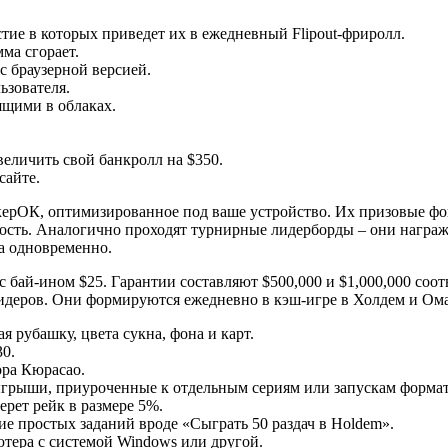
тие в которых приведет их в ежедневный Flipout-фриролл.
мма сгорает.
с браузерной версией.
ьзователя.
ящими в облаках.
величить свой банкролл на $350.
сайте.
ерОК, оптимизированное под ваше устройство. Их призовые фон
ость. Аналогично проходят турнирные лидерборды – они награжда
ша одновременно.
 бай-ином $25. Гарантии составляют $500,000 и $1,000,000 соот
деров. Они формируются ежедневно в кэш-игре в Холдем и Омаху,
 рубашку, цвета сукна, фона и карт.
30.
ра Кюрасао.
ыгрыши, приуроченные к отдельным сериям или запускам формат
ерет рейк в размере 5%.
ие простых заданий вроде «Сыграть 50 раздач в Holdem».
тера с системой Windows или другой.