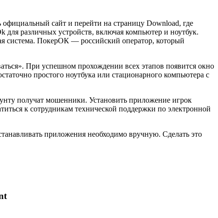
 официальный сайт и перейти на страницу Download, где
k для различных устройств, включая компьютер и ноутбук.
ная система. ПокерОК — российский оператор, который
оваться». При успешном прохождении всех этапов появится окно
статочно простого ноутбука или стационарного компьютера с
каунту получат мошенники. Установить приложение игрок
братиться к сотрудникам технической поддержки по электронной
станавливать приложения необходимо вручную. Сделать это
nt