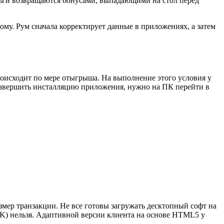
еньги возвращаются бонусами, выпадающими на стол перед
ому. Рум сначала корректирует данные в приложениях, а затем
роисходит по мере отыгрыша. На выполнение этого условия у
ы завершить инсталляцию приложения, нужно на ПК перейти в
змер транзакции. Не все готовы загружать десктопный софт на
OK) нельзя. Адаптивной версии клиента на основе HTML5 у