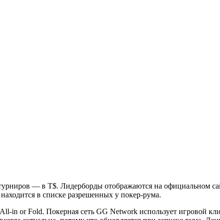
 турниров — в T$. Лидерборды отображаются на официальном сай
я находится в списке разрешенных у покер-рума.
ll-in or Fold. Покерная сеть GG Network использует игровой кл