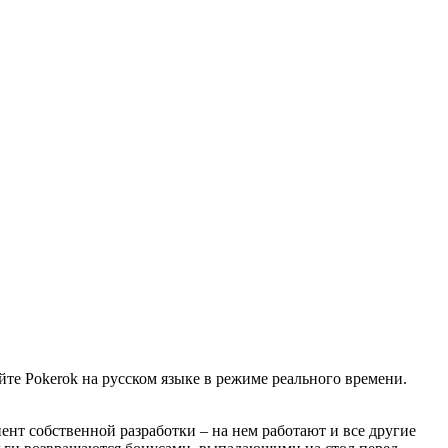
те Pokerok на русском языке в режиме реального времени.
иент собственной разработки – на нем работают и все другие