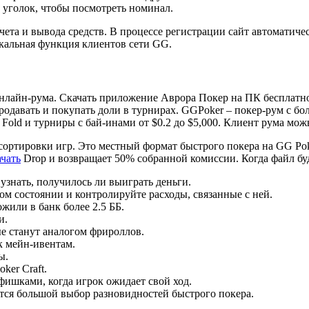
 уголок, чтобы посмотреть номинал.
счета и вывода средств. В процессе регистрации сайт автомати
кальная функция клиентов сети GG.
нлайн-рума. Скачать приложение Аврора Покер на ПК бесплатно
родавать и покупать доли в турнирах. GGPoker – покер-рум с б
 Fold и турниры с бай-инами от $0.2 до $5,000. Клиент рума мож
ортировки игр. Это местный формат быстрого покера на GG Poke
ачать
Drop и возвращает 50% собранной комиссии. Когда файл буд
 узнать, получилось ли выиграть деньги.
м состоянии и контролируйте расходы, связанные с ней.
жили в банк более 2.5 ББ.
и.
ые станут аналогом фрироллов.
к мейн-ивентам.
ы.
ker Craft.
фишками, когда игрок ожидает свой ход.
тся большой выбор разновидностей быстрого покера.