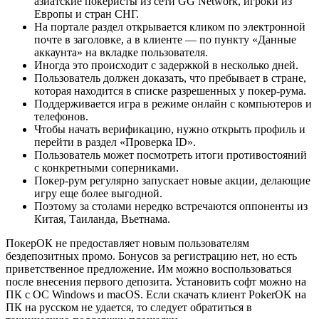
азиатские покеристы из сети GG Network, игроки из
Европы и стран СНГ.
На портале раздел открывается кликом по электронной
почте в заголовке, а в клиенте — по пункту «Данные
аккаунта» на вкладке пользователя.
Иногда это происходит с задержкой в несколько дней.
Пользователь должен доказать, что пребывает в стране,
которая находится в списке разрешенных у покер-рума.
Поддерживается игра в режиме онлайн с компьютеров и
телефонов.
Чтобы начать верификацию, нужно открыть профиль и
перейти в раздел «Проверка ID».
Пользователь может посмотреть итоги противостояний
с конкретными соперниками.
Покер-рум регулярно запускает новые акции, делающие
игру еще более выгодной.
Поэтому за столами нередко встречаются оппоненты из
Китая, Таиланда, Вьетнама.
ПокерОК не предоставляет новым пользователям
бездепозитных промо. Бонусов за регистрацию нет, но есть
приветственное предложение. Им можно воспользоваться
после внесения первого депозита. Установить софт можно на
ПК с ОС Windows и macOS. Если скачать клиент PokerOK на
ПК на русском не удается, то следует обратиться в