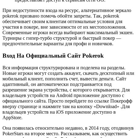
При недоступности входа на ресурс, альтернативное зеркало
pokerok призвано помочь обойти запреты. Так, pokerok
обеспечивает своим клиентам оптимальные условия для
участия в покере, вне зависимости от их местоположения.
Современные игроки всегда выбирают максимальный экшен.
Турниры с гипер-турбо структурой и быстрый покер —
предпочтительные варианты для профи и новичков.
Вход На Официальный Сайт Pokerok
Вся информация структурирована и поделена на разделы.
Новые игроки могут создать аккаунт, скачать десктопный или
мобильный клиент, пополнить счет, вывести деньги. Сайт
адаптивный, он автоматически подстраивается под
разрешение экрана устройства, с которого открывается. Для
владельцев устройств на Android приложение доступно с
официального сайта. Просто перейдите по ссылке Покерофф
вверху странице и нажмите там на кнопку «Download» .Для
владельцев устройств на iOS приложение доступно в
AppStore.
Она появилась относительно недавно, в 2014 году, отодвинув
PokerStars на второе место. Рассказываем, как осуществить