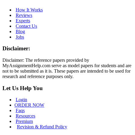
How It Works
Reviews
Experts
Contact Us
Blog
Jobs
Disclaimer:
Disclaimer: The reference papers provided by
MyAssignmentHelp.com serve as model papers for students and are
not to be submitted as it is. These papers are intended to be used for
research and reference purposes only.
Let Us Help You
Login
ORDER NOW
Faqs
Resources
Premium
Revision & Refund Policy