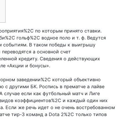
ероприятия%2C по которым принято ставки.
и%2C гольф%2C водное поло и т. ф. Ведутся
 событиям. В таком победы к выигрышу
 переводятся а основной счет
ленной кредиту. Сведения о действующих
ле «Акции и бонусы».
горном заведении%2C который объективно
 с другими БК. Роспись в прематче а лайве
А случае если как футбольный матч и Лиге
 видов коэффициентов%2C и каждый один них
. Если же речь идет о не очень востребованном
тче тир-3 команд а Dota 2%2C только типов