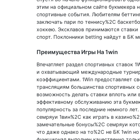
этим на официальном сайте букмекера н
спортивные события. Любителям беттин
заключать пари по теннису%2C баскет
хоккею. Эксклавов принимаются ставки
спорт. Поклонники betting найдут в БК
Преимущества Игры На 1win
Впечатляет раздел спортивных ставок 
и охватывающий международные турнир
коэффициентами. 1Win предоставляет с
трансляциям большинства спортивных с
возможность делать ставки вплоть или 
эффективному обслуживанию эта букмек
популярность за последние немного лет
семряуи 1вин%2C как играть в казино%2
замечательные бонусы%2C семряуи кот
что даже однако на то%2C не БК 1win н
функционал выполнен качественно тольк