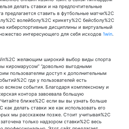
ельзя делать ставки и на предпочтительные
га предлагается ставить в футбольные матчи%2C
болу%2C волейболу%2C крикету%2C бейсболу%2C
 на киберспортивные дисциплины и виртуальный
 множество интересующего для себя исходов
1win
.
1Win%2C желающим широкий выбор виды спорта
ы киромарусом” “довольно выгодными
воим пользователям доступ к дополнительным
обытий%2C где у пользователей есть
во всяком события. Благодаря комплексному и
ерская контора завоевала большую
. Читайте ближе%2C если вы вы узнать больше
C как делать ставки же как использовать его
орых мы расскажем позже. Стоит учитывая%2C
о заточена только надзором ставки%2C весь
о профессионально. Этот сайт предлагает