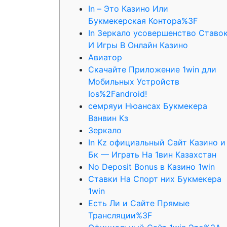
In – Это Казино Или
Букмекерская Контора%3F
In Зеркало усовершенство Ставо
И Игры В Онлайн Казино
Авиатор
Скачайте Приложение 1win дли
Мобильных Устройств
Ios%2Fandroid!
семряуи Нюансах Букмекера
Ванвин Кз
Зеркало
In Kz официальный Сайт Казино и
Бк — Играть На 1вин Казахстан
No Deposit Bonus в Казино 1win
Ставки На Спорт них Букмекера
1win
Есть Ли и Сайте Прямые
Трансляции%3F