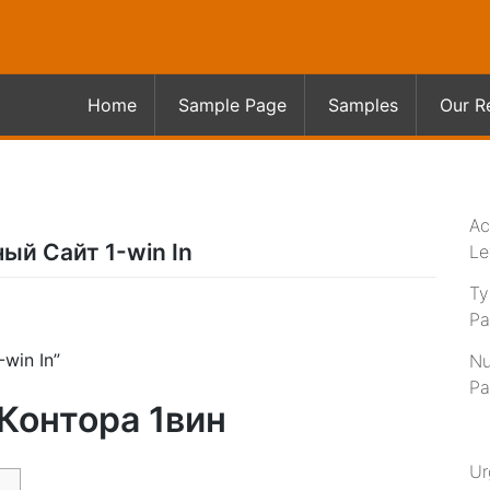
Home
Sample Page
Samples
Our R
Ac
ый Сайт 1-win In
Le
Ty
Pa
win In”
Nu
Pa
Контора 1вин
Ur