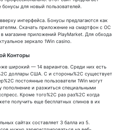
 бонусы для новый пользователей.
вверху интерфейса. Бонусы предлагаются как
ателям. Скачать приложение на смартфон с ОС
 в магазине приложений PlayMarket. Для обхода
туальное зеркало 1Win casino.
ой Конторы
оже широкий — 14 вариантов. Среди них есть
2C доллары США. С и стороны%2C существует
р%2C постоянные пользователи 1Win могут
у пополнение и разжиться специальными
спресс. Кроме того%2C раз раз%2C когда
ете получить еще бесплатных спинов в их
льных сайтах составляет 3 балла из 5.
сов нужно зарегистрироваться на веб-