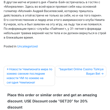
В другом матче игрового дня «Тампа-Бэй» встречалась в гостях с
«Монреалем». Здесь во всей красе проявил себя наш основной
голкипер «Молний» Андрей Василевский, которому пришлось
действовать в этой встрече не только за себя, но и «за того парня».
Его соотечественник и лидер атак этого американского клуба Никита
Кучеров, хоть и был заявлен на эту игру, на льду так и не появился.
По информации пресс-службы «Лайтнинг», у 31-летнего форварда
небольшая травма верхней части тела и он должен вернуться в строй
в ближайшее время.
Posted in
Uncategorized
Post
Новости Чемпионата мира по
“başarıbet Online Casino Türkiye
хоккею свежие последние
Başarı Bet
navigation
новости ЧМ по хоккею на
сегодня Чемпионат
Place this order or similar order and get an amazing
discount. USE Discount code “GET20” for 20%
discount