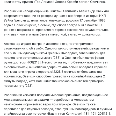
количеству призов «Тед Линдсей Эворд» Кросби догнал Овечкина.
Российский нападающий «Вашингтон Кэпиталз» Александр Овечкин
сократил отставание от рекорда лучшего снайпера в истории НХЛ
Уэйна Гретцки до пяти голов. Александр родился 17 сентября 1985
года в Новосибирске, в семье, где спорт всегда был в почете. С
раннего возраста он проявлял интерес к хоккею, что неудивительно,
учитывая, что его мать была гимнасткой, а отец — хоккеистом.
Александр играет на грани дозволенного, часто применяя
столкновения «лоб в лоб». Одно из таких столкновений, между ним и
его бывшим одноклубником Джейми Хьюардом, завершилось для
последнего сотрясением мозга[233], а Овечкин был оштрафован
руководством НХЛ[213]. Несмотря на то, что Овечкин предпочитает
силовой хоккей, он неплохо одарён технически и обладает хорошей
для мощного игрока скоростью[222]. В отличие от большинства
хоккеистов, Овечкин способен провести на хоккейной площадке 2
минуты подряд, хотя большинство игроков сменяются примерно
через минуту[223].
Российский хоккеист получил мировое признание, подтвержденное
международными наградами — серебром на молодежном
чемпионате и бронзой во взрослом турнире. Овечкин также
переписал два клубных рекорда, став лучшим бомбардиром и лучшим
снайпером за всю историю «Вашингтон Кэпиталз»[118][119][120][121].