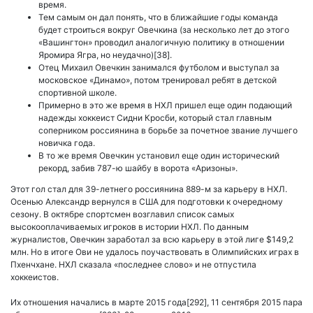
время.
Тем самым он дал понять, что в ближайшие годы команда
будет строиться вокруг Овечкина (за несколько лет до этого
«Вашингтон» проводил аналогичную политику в отношении
Яромира Ягра, но неудачно)[38].
Отец Михаил Овечкин занимался футболом и выступал за
московское «Динамо», потом тренировал ребят в детской
спортивной школе.
Примерно в это же время в НХЛ пришел еще один подающий
надежды хоккеист Сидни Кросби, который стал главным
соперником россиянина в борьбе за почетное звание лучшего
новичка года.
В то же время Овечкин установил еще один исторический
рекорд, забив 787-ю шайбу в ворота «Аризоны».
Этот гол стал для 39-летнего россиянина 889-м за карьеру в НХЛ.
Осенью Александр вернулся в США для подготовки к очередному
сезону. В октябре спортсмен возглавил список самых
высокооплачиваемых игроков в истории НХЛ. По данным
журналистов, Овечкин заработал за всю карьеру в этой лиге $149,2
млн. Но в итоге Ови не удалось поучаствовать в Олимпийских играх в
Пхенчхане. НХЛ сказала «последнее слово» и не отпустила
хоккеистов.
Их отношения начались в марте 2015 года[292], 11 сентября 2015 пара