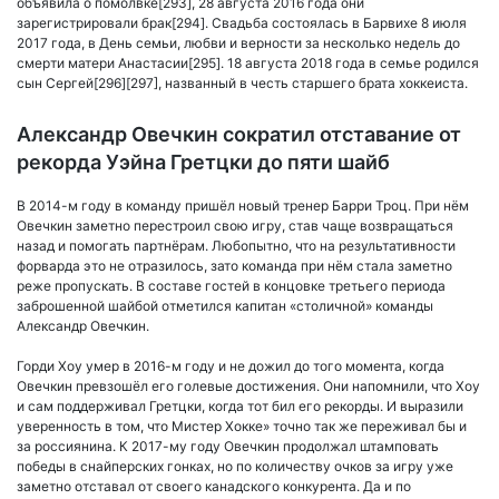
объявила о помолвке[293], 28 августа 2016 года они
зарегистрировали брак[294]. Свадьба состоялась в Барвихе 8 июля
2017 года, в День семьи, любви и верности за несколько недель до
смерти матери Анастасии[295]. 18 августа 2018 года в семье родился
сын Сергей[296][297], названный в честь старшего брата хоккеиста.
Александр Овечкин сократил отставание от
рекорда Уэйна Гретцки до пяти шайб
В 2014-м году в команду пришёл новый тренер Барри Троц. При нём
Овечкин заметно перестроил свою игру, став чаще возвращаться
назад и помогать партнёрам. Любопытно, что на результативности
форварда это не отразилось, зато команда при нём стала заметно
реже пропускать. В составе гостей в концовке третьего периода
заброшенной шайбой отметился капитан «столичной» команды
Александр Овечкин.
Горди Хоу умер в 2016-м году и не дожил до того момента, когда
Овечкин превзошёл его голевые достижения. Они напомнили, что Хоу
и сам поддерживал Гретцки, когда тот бил его рекорды. И выразили
уверенность в том, что Мистер Хокке» точно так же переживал бы и
за россиянина. К 2017-му году Овечкин продолжал штамповать
победы в снайперских гонках, но по количеству очков за игру уже
заметно отставал от своего канадского конкурента. Да и по