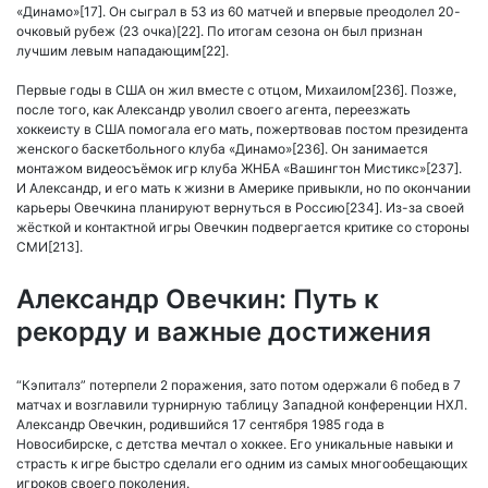
«Динамо»[17]. Он сыграл в 53 из 60 матчей и впервые преодолел 20-
очковый рубеж (23 очка)[22]. По итогам сезона он был признан
лучшим левым нападающим[22].
Первые годы в США он жил вместе с отцом, Михаилом[236]. Позже,
после того, как Александр уволил своего агента, переезжать
хоккеисту в США помогала его мать, пожертвовав постом президента
женского баскетбольного клуба «Динамо»[236]. Он занимается
монтажом видеосъёмок игр клуба ЖНБА «Вашингтон Мистикс»[237].
И Александр, и его мать к жизни в Америке привыкли, но по окончании
карьеры Овечкина планируют вернуться в Россию[234]. Из-за своей
жёсткой и контактной игры Овечкин подвергается критике со стороны
СМИ[213].
Александр Овечкин: Путь к
рекорду и важные достижения
“Кэпиталз” потерпели 2 поражения, зато потом одержали 6 побед в 7
матчах и возглавили турнирную таблицу Западной конференции НХЛ.
Александр Овечкин, родившийся 17 сентября 1985 года в
Новосибирске, с детства мечтал о хоккее. Его уникальные навыки и
страсть к игре быстро сделали его одним из самых многообещающих
игроков своего поколения.