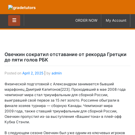
Skip
to
content
☰
ORDER NOW
My Account
Овечкин сократил отставание от рекорда Гретцки
до пяти голов РБК
Posted on
April 2, 2025
|
by
admin
Физической подготовкой с Александром занимается бывший
марафонец Дмитрий Капитонов[223]. Проходивший в мае 2008 года
чемпионат мира стал триумфальным для сборной России,
выигравшей своё первое за 15 лет золото. Россияне обыграли в
финале хозяев турнира — сборную Канады. Чемпионат мира
2009 года, также ставший триумфальным для сборной России,
Овечкин пропустил из-за выступления «Вашингтона» в плей-офф
Кубка Стэнли.
В следующем сезоне Овечкин был уже одним из ключевых игроков