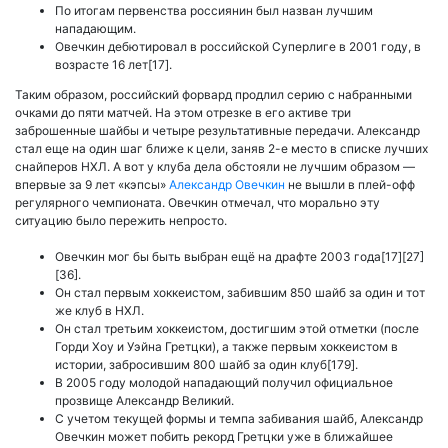
По итогам первенства россиянин был назван лучшим
нападающим.
Овечкин дебютировал в российской Суперлиге в 2001 году, в
возрасте 16 лет[17].
Таким образом, российский форвард продлил серию с набранными
очками до пяти матчей. На этом отрезке в его активе три
заброшенные шайбы и четыре результативные передачи. Александр
стал еще на один шаг ближе к цели, заняв 2-е место в списке лучших
снайперов НХЛ. А вот у клуба дела обстояли не лучшим образом —
впервые за 9 лет «кэпсы»
Александр Овечкин
не вышли в плей-офф
регулярного чемпионата. Овечкин отмечал, что морально эту
ситуацию было пережить непросто.
Овечкин мог бы быть выбран ещё на драфте 2003 года[17][27]
[36].
Он стал первым хоккеистом, забившим 850 шайб за один и тот
же клуб в НХЛ.
Он стал третьим хоккеистом, достигшим этой отметки (после
Горди Хоу и Уэйна Гретцки), а также первым хоккеистом в
истории, забросившим 800 шайб за один клуб[179].
В 2005 году молодой нападающий получил официальное
прозвище Александр Великий.
С учетом текущей формы и темпа забивания шайб, Александр
Овечкин может побить рекорд Гретцки уже в ближайшее