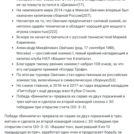
из-за локаута остался в «Динамо»[17].
На чемпионате мира 2014 года в Минске Овечкин впервые был
назначен капитаном сборной России[207].
Несмотря на то, что Овечкин предпочитает силовой хоккей, он
неплохо одарён технически и обладает хорошей для мощного
игрока скоростью[222].
Вскоре он начал встречаться с русской теннисисткой Марией
Кириленко.
Алекса́ндр Миха́йлович Ове́чкин (род. 17 сентября 1985,
Москва) — российский хоккеист, левый крайний нападающий и
капитан клуба НХЛ «Вашингтон Кэпиталз».
Благодаря такому рвению хоккеист набрал 106 очков, за что
его наградили премией «Колдер Трофи».
По итогам турнира Овечкин стал единственным из российских
хоккеистов, включённых в символическую сборную[53].
Но самое главное, в 2016-м и 2017-м годах ведомый канадцем
«Питтсбург» ещё дважды взял Кубок Стэнли.
Победа «Виннипега» прервала их серию из двух поражений в
трех матчах и сделала их второй командой сезона с 30
победами при открытии счета (30-3-3).
Победа «Виннипега» прервала их серию из двух поражений в трех
матчах и сделала их второй командой сезона с 30 победами при
открытии счета (30-3-3). «Вашингтон», выигравший 9 из 10
предыдущих встреч, заработал одно очко и продолжает борьбу за