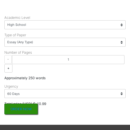
Academic Level
Type of Paper
Number of Pages
-
+
Approximately 250 words
Urgency
Total price (USD) $: 10.99
ORDER NOW