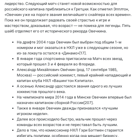
лидерство. Следующий матч станет новой возможностью для
российского капитана приблизиться к Гретцки. Как отметил Эпплтон,
«Овечкин уже на пороге звания величайшего снайпера всех времен».
Пока же он продолжает радовать своей страстью к игре и
мастерством, доказывая, что возраст — не помеха для легенды. Пять
шайб отделяют его от исторического рекорда Овечкина.
На драфте 2004 года Овечкин был выбран под общим 1-м
номером и мог оказаться в НХЛ уже в следующем сезоне, но
из-за локаута остался в «Динамо»[17].
В январе года спортсмена пригласили на Матч всех звезд,
который прошел 3 и 4 февраля во Флориде.
Алекса́ндр Миха́йлович Ове́чкин (род. 17 сентября 1985,
Москва) — российский хоккеист, левый крайний нападающий и
капитан клуба НХЛ «Вашингтон Кэпиталз».
А осенью Александр удостоился звания одного из лучших
хоккеистов прошлого века.
На чемпионате мира 2014 года в Минске Овечкин впервые был
назначен капитаном сборной России[207].
Также в январе Овечкин дважды признавался «лучшим
игроком недели».
Далее все происходило быстро, мальчик прошел через
команды всех возрастов и не переставал быть лучшим.
Дело в том, что комиссионер НХЛ Гэри Бэттмен старается
избегать политики, особенно когда она мешает бизнесу.