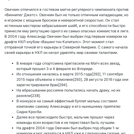
Овечкин отличился в гостевом матче регулярного чемпионата против
«Виннипег Джетс». Овечкин был не только отличным нападающим, но
и игроком с мощным броском и невероятной скоростью. Он стал
истинным мастером забрасывания шайб, и его способности быстро
принесли ему репутацию одного из самых опасных хоккеистов в лиге.
В 2004 году Александр Овечкин был выбран под первым номером на
драфте НХЛ клубом «Вашингтон Кэпиталс». Этот момент стал
отправной точкой его карьеры в Северной Америке. С самого начала
своей карьеры в НХЛ он начал удивлять мир своими талантами.
В январе года спортсмена пригласили на Матч всех звезд,
который прошел 3 и 4 февраля во Флориде.
Их отношения начались в марте 2015 года[292], 11 сентября
2015 пара объявила о помолвке[293], 28 августа 2016 года они
зарегистрировали брак[294].
На вбрасывании россияне попытались начать драку, но их
разняли[238].
В конкурсе на самый эффектный буллит малыш составил
компанию самому Александру и его нынешнему приятелю
Сидни Кросби.
Далее все происходило быстро, мальчик прошел через
команды всех возрастов и не переставал быть лучшим.
На драфте 2004 года Овечкин был выбран под общим 1-м
номером и мог оказаться в НХЛ уже в следующем сезоне, но