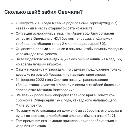
Сколько шайб забил Овечкин?
18 августа 2018 года в семье родился сын Сергей[296][297],
названный в честь старшего брата хоккеиста.
Ситуация осложнялась тем, что «Авангард» был согласен
отпустить Овечкина в НХЛ без компенсации, а «Динамо»
требовало с «Вашингтона» 2 миллиона долларов[30].
Он делится своими знаниями и опытом, чтобы помочь молодым
игрокам достичь успеха.
Во всех детских командах «Динамо» он был одним из младших,
но всегда лучшим игроком.
Сам же хоккеист утверждал, что сделает предложение только
девушке из родной России, и не нарушил свое слово.
14 февраля 2023 года Овечкин покинул расположение
«Вашингтона» и улетел в Москву в связи с тяжёлой болезнью
своего отца Михаила Викторовича.
39-летний россиянин опередил главного врага Советской
сборной в Суперсерии 1972 года, канадского нападающего
Фила Эспозито.
По задумке Александра он должен был забросить его, держа в
руках по клюшке, в ковбойской шляпе и тёмных очках[242].
Тем временем его команде пришлось приспосабливаться к
игре без капитана.